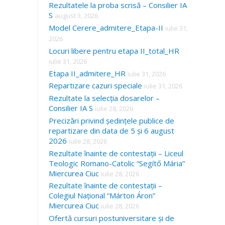
Rezultatele la proba scrisă – Consilier IA
S
august 3, 2026
Model Cerere_admitere_Etapa-II
iulie 31,
2026
Locuri libere pentru etapa II_total_HR
iulie 31, 2026
Etapa II_admitere_HR
iulie 31, 2026
Repartizare cazuri speciale
iulie 31, 2026
Rezultate la selecția dosarelor –
Consilier IA S
iulie 28, 2026
Precizări privind ședințele publice de
repartizare din data de 5 și 6 august
2026
iulie 28, 2026
Rezultate înainte de contestații – Liceul
Teologic Romano-Catolic “Segítő Mária”
Miercurea Ciuc
iulie 28, 2026
Rezultate înainte de contestații –
Colegiul Național “Márton Áron”
Miercurea Ciuc
iulie 28, 2026
Ofertă cursuri postuniversitare și de