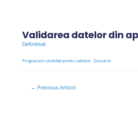
Skip
to
content
Validarea datelor din ap
Definitivat
Programare candidati pentru validare
Descarcă
Navigare
←
Previous Articol
în
articole