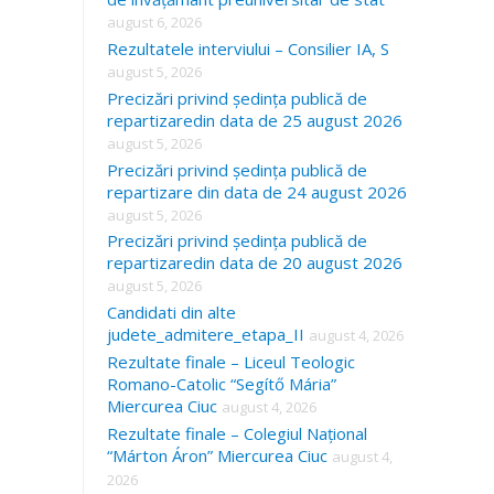
august 6, 2026
Rezultatele interviului – Consilier IA, S
august 5, 2026
Precizări privind ședința publică de
repartizaredin data de 25 august 2026
august 5, 2026
Precizări privind ședința publică de
repartizare din data de 24 august 2026
august 5, 2026
Precizări privind ședința publică de
repartizaredin data de 20 august 2026
august 5, 2026
Candidati din alte
judete_admitere_etapa_II
august 4, 2026
Rezultate finale – Liceul Teologic
Romano-Catolic “Segítő Mária”
Miercurea Ciuc
august 4, 2026
Rezultate finale – Colegiul Național
“Márton Áron” Miercurea Ciuc
august 4,
2026