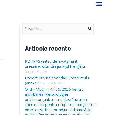
S
e
a
Articole recente
r
PDI/PAS unități de învățământ
c
preuniversitar din județul Harghita
h
august 6, 2026
f
Proiect privind calendarul concursului
(anexa 1)
august 6, 2026
o
Ordin MEC nr. 4.155/2026 pentru
r
aprobarea Metodologiei
privind organizarea și desfășurarea
:
concursului pentru ocuparea funcțiilor de
director și director adjunct dinunitățile
de învățământ preuniversitar de stat