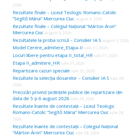
2026
Rezultate finale – Liceul Teologic Romano-Catolic
“Segítő Mária” Miercurea Ciuc
august 4, 2026
Rezultate finale – Colegiul Național “Márton Áron”
Miercurea Ciuc
august 4, 2026
Rezultatele la proba scrisă – Consilier IA S
august 3, 2026
Model Cerere_admitere_Etapa-II
iulie 31, 2026
Locuri libere pentru etapa II_total_HR
iulie 31, 2026
Etapa II_admitere_HR
iulie 31, 2026
Repartizare cazuri speciale
iulie 31, 2026
Rezultate la selecția dosarelor – Consilier IA S
iulie 28,
2026
Precizări privind ședințele publice de repartizare din
data de 5 și 6 august 2026
iulie 28, 2026
Rezultate înainte de contestații – Liceul Teologic
Romano-Catolic “Segítő Mária” Miercurea Ciuc
iulie 28,
2026
Rezultate înainte de contestații – Colegiul Național
“Márton Áron” Miercurea Ciuc
iulie 28, 2026