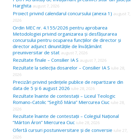
Harghita
august 7, 2026
h
Proiect privind calendarul concursului (anexa 1)
august 7,
f
2026
o
Ordin MEC nr. 4.155/2026 pentru aprobarea
Metodologiei privind organizarea și desfășurarea
r
concursului pentru ocuparea funcțiilor de director și
:
director adjunct dinunitățile de învățământ
preuniversitar de stat
august 7, 2026
Rezultate finale – Consilier IA S
august 7, 2026
Rezultate la selecția dosarelor – Consilier IA S
iulie 28,
2026
Precizări privind ședințele publice de repartizare din
data de 5 și 6 august 2026
iulie 28, 2026
Rezultate înainte de contestații – Liceul Teologic
Romano-Catolic “Segítő Mária” Miercurea Ciuc
iulie 28,
2026
Rezultate înainte de contestații – Colegiul Național
“Márton Áron” Miercurea Ciuc
iulie 28, 2026
Ofertă cursuri postuniversitare și de conversie
iulie 27,
2026