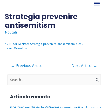
Skip
to
content
Strategia prevenire
antisemitism
Noutăți
4941-adr-Minister-Strategia-prevenire-antisemitism-plesu-
incze
Download
Navigare
←
Previous Articol
Next Articol
→
în
articole
S
e
a
Articole recente
r
c
PDI/PAS unități de învățământ preuniversitar din județul