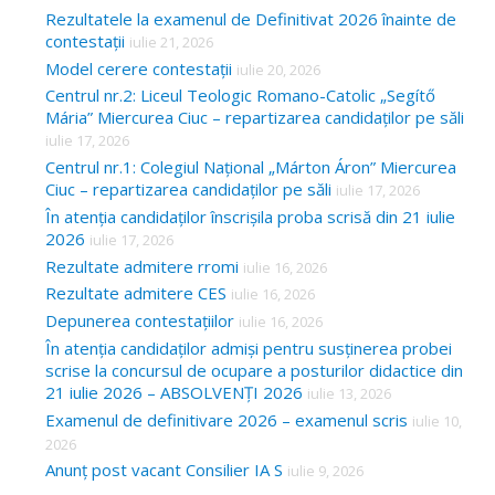
Rezultatele la examenul de Definitivat 2026 înainte de
contestații
iulie 21, 2026
Model cerere contestații
iulie 20, 2026
Centrul nr.2: Liceul Teologic Romano-Catolic „Segítő
Mária” Miercurea Ciuc – repartizarea candidaților pe săli
iulie 17, 2026
Centrul nr.1: Colegiul Național „Márton Áron” Miercurea
Ciuc – repartizarea candidaților pe săli
iulie 17, 2026
În atenția candidaților înscrișila proba scrisă din 21 iulie
2026
iulie 17, 2026
Rezultate admitere rromi
iulie 16, 2026
Rezultate admitere CES
iulie 16, 2026
Depunerea contestațiilor
iulie 16, 2026
În atenția candidaților admiși pentru susținerea probei
scrise la concursul de ocupare a posturilor didactice din
21 iulie 2026 – ABSOLVENȚI 2026
iulie 13, 2026
Examenul de definitivare 2026 – examenul scris
iulie 10,
2026
Anunț post vacant Consilier IA S
iulie 9, 2026