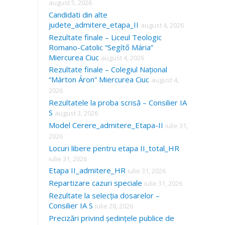
august 5, 2026
Candidati din alte
judete_admitere_etapa_II
august 4, 2026
Rezultate finale – Liceul Teologic
Romano-Catolic “Segítő Mária”
Miercurea Ciuc
august 4, 2026
Rezultate finale – Colegiul Național
“Márton Áron” Miercurea Ciuc
august 4,
2026
Rezultatele la proba scrisă – Consilier IA
S
august 3, 2026
Model Cerere_admitere_Etapa-II
iulie 31,
2026
Locuri libere pentru etapa II_total_HR
iulie 31, 2026
Etapa II_admitere_HR
iulie 31, 2026
Repartizare cazuri speciale
iulie 31, 2026
Rezultate la selecția dosarelor –
Consilier IA S
iulie 28, 2026
Precizări privind ședințele publice de