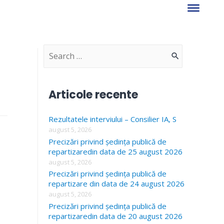
S
e
a
Articole recente
r
Rezultatele interviului – Consilier IA, S
c
august 5, 2026
h
Precizări privind ședința publică de
f
repartizaredin data de 25 august 2026
august 5, 2026
o
Precizări privind ședința publică de
r
repartizare din data de 24 august 2026
august 5, 2026
:
Precizări privind ședința publică de
repartizaredin data de 20 august 2026