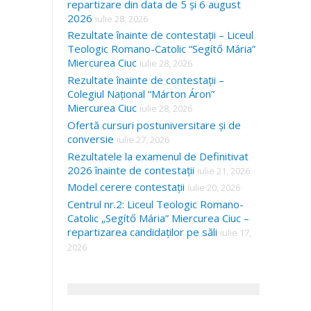
repartizare din data de 5 și 6 august
2026
iulie 28, 2026
Rezultate înainte de contestații – Liceul
Teologic Romano-Catolic “Segítő Mária”
Miercurea Ciuc
iulie 28, 2026
Rezultate înainte de contestații –
Colegiul Național “Márton Áron”
Miercurea Ciuc
iulie 28, 2026
Ofertă cursuri postuniversitare și de
conversie
iulie 27, 2026
Rezultatele la examenul de Definitivat
2026 înainte de contestații
iulie 21, 2026
Model cerere contestații
iulie 20, 2026
Centrul nr.2: Liceul Teologic Romano-
Catolic „Segítő Mária” Miercurea Ciuc –
repartizarea candidaților pe săli
iulie 17,
2026