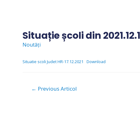
Skip
to
content
Situație școli din 2021.12.
Noutăți
Situatie scoli Judet HR-17.12.2021
Download
Navigare
←
Previous Articol
în
articole