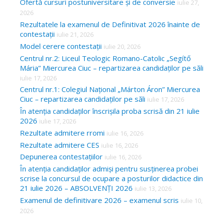
Ofertă cursuri postuniversitare și de conversie
iulie 27,
2026
Rezultatele la examenul de Definitivat 2026 înainte de
contestații
iulie 21, 2026
Model cerere contestații
iulie 20, 2026
Centrul nr.2: Liceul Teologic Romano-Catolic „Segítő
Mária” Miercurea Ciuc – repartizarea candidaților pe săli
iulie 17, 2026
Centrul nr.1: Colegiul Național „Márton Áron” Miercurea
Ciuc – repartizarea candidaților pe săli
iulie 17, 2026
În atenția candidaților înscrișila proba scrisă din 21 iulie
2026
iulie 17, 2026
Rezultate admitere rromi
iulie 16, 2026
Rezultate admitere CES
iulie 16, 2026
Depunerea contestațiilor
iulie 16, 2026
În atenția candidaților admiși pentru susținerea probei
scrise la concursul de ocupare a posturilor didactice din
21 iulie 2026 – ABSOLVENȚI 2026
iulie 13, 2026
Examenul de definitivare 2026 – examenul scris
iulie 10,
2026