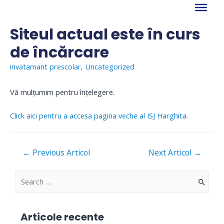
Skip
to
content
Siteul actual este în curs
de încărcare
invatamant prescolar
,
Uncategorized
Vă mulţumim pentru înţelegere.
Click aici pentru a accesa pagina veche al ISJ Harghita.
Navigare
←
Previous Articol
Next Articol
→
în
articole
S
e
a
Articole recente