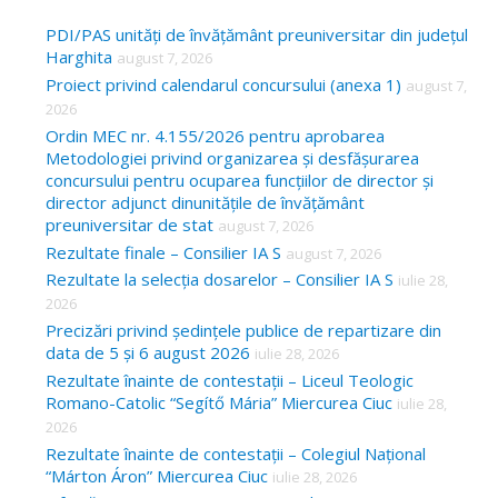
r
c
PDI/PAS unități de învățământ preuniversitar din județul
Harghita
august 7, 2026
h
Proiect privind calendarul concursului (anexa 1)
august 7,
f
2026
o
Ordin MEC nr. 4.155/2026 pentru aprobarea
Metodologiei privind organizarea și desfășurarea
r
concursului pentru ocuparea funcțiilor de director și
:
director adjunct dinunitățile de învățământ
preuniversitar de stat
august 7, 2026
Rezultate finale – Consilier IA S
august 7, 2026
Rezultate la selecția dosarelor – Consilier IA S
iulie 28,
2026
Precizări privind ședințele publice de repartizare din
data de 5 și 6 august 2026
iulie 28, 2026
Rezultate înainte de contestații – Liceul Teologic
Romano-Catolic “Segítő Mária” Miercurea Ciuc
iulie 28,
2026
Rezultate înainte de contestații – Colegiul Național
“Márton Áron” Miercurea Ciuc
iulie 28, 2026