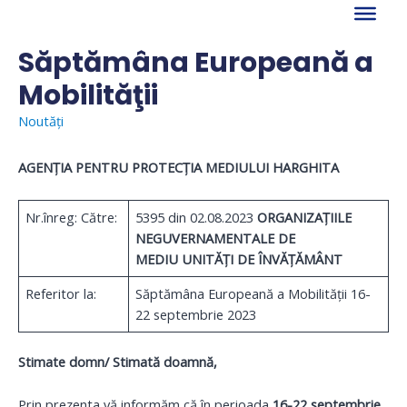
Skip
to
content
Săptămâna Europeană a
Mobilităţii
Noutăți
AGENȚIA PENTRU PROTECȚIA MEDIULUI HARGHITA
Nr.înreg: Către:
5395 din 02.08.2023
ORGANIZAȚIILE
NEGUVERNAMENTALE DE
MEDIU
UNITĂȚI DE ÎNVĂȚĂMÂNT
Referitor la:
Săptămâna Europeană a Mobilităţii 16-
22 septembrie 2023
Stimate domn/ Stimată doamnă
,
Prin prezenta vă informăm că în perioada
16-22 septembrie