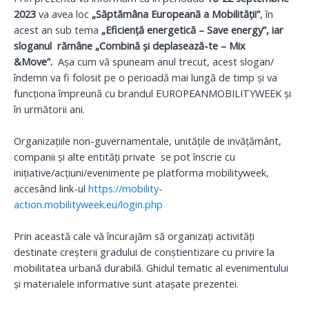
2023
va avea loc
„Săptămâna Europeană a Mobilităţii”
, în
acest an sub tema
„Eficiență energetică – Save energy”, iar
sloganul rămâne
„Combin
ă și deplasează-te – Mix
&Move
”
.
Așa cum vă spuneam anul trecut, acest slogan/
îndemn va fi folosit pe o perioadă mai lungă de timp și va
funcționa împreună cu brandul EUROPEANMOBILITYWEEK și
în următorii ani.
Organizațiile non-guvernamentale, unitățile de invățământ,
companii și alte entități private
se pot înscrie cu
inițiative/acțiuni/evenimente pe platforma mobilityweek,
accesând link-ul
https://mobility-
action.mobilityweek.eu/login.php
Prin această cale vă încurajăm să organizați activități
destinate creșterii gradului de conștientizare cu privire la
mobilitatea urbană durabilă. Ghidul tematic al evenimentului
și materialele informative sunt atașate prezentei.