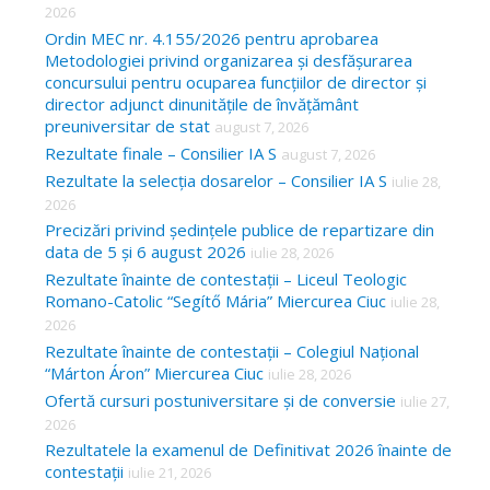
f
2026
o
Ordin MEC nr. 4.155/2026 pentru aprobarea
Metodologiei privind organizarea și desfășurarea
r
concursului pentru ocuparea funcțiilor de director și
:
director adjunct dinunitățile de învățământ
preuniversitar de stat
august 7, 2026
Rezultate finale – Consilier IA S
august 7, 2026
Rezultate la selecția dosarelor – Consilier IA S
iulie 28,
2026
Precizări privind ședințele publice de repartizare din
data de 5 și 6 august 2026
iulie 28, 2026
Rezultate înainte de contestații – Liceul Teologic
Romano-Catolic “Segítő Mária” Miercurea Ciuc
iulie 28,
2026
Rezultate înainte de contestații – Colegiul Național
“Márton Áron” Miercurea Ciuc
iulie 28, 2026
Ofertă cursuri postuniversitare și de conversie
iulie 27,
2026
Rezultatele la examenul de Definitivat 2026 înainte de
contestații
iulie 21, 2026