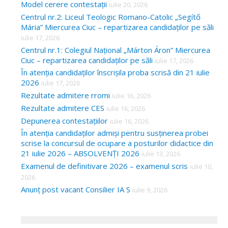
Model cerere contestații
iulie 20, 2026
Centrul nr.2: Liceul Teologic Romano-Catolic „Segítő
Mária” Miercurea Ciuc – repartizarea candidaților pe săli
iulie 17, 2026
Centrul nr.1: Colegiul Național „Márton Áron” Miercurea
Ciuc – repartizarea candidaților pe săli
iulie 17, 2026
În atenția candidaților înscrișila proba scrisă din 21 iulie
2026
iulie 17, 2026
Rezultate admitere rromi
iulie 16, 2026
Rezultate admitere CES
iulie 16, 2026
Depunerea contestațiilor
iulie 16, 2026
În atenția candidaților admiși pentru susținerea probei
scrise la concursul de ocupare a posturilor didactice din
21 iulie 2026 – ABSOLVENȚI 2026
iulie 13, 2026
Examenul de definitivare 2026 – examenul scris
iulie 10,
2026
Anunț post vacant Consilier IA S
iulie 9, 2026