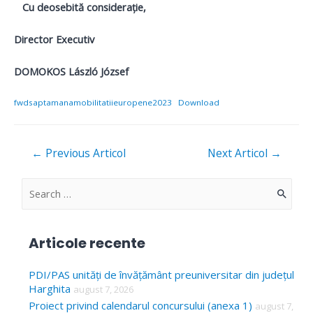
Cu deosebită consideraţie,
Director Executiv
DOMOKOS László József
fwdsaptamanamobilitatiieuropene2023
Download
Navigare
←
Previous Articol
Next Articol
→
în
articole
S
e
a
Articole recente
r
c
PDI/PAS unități de învățământ preuniversitar din județul
Harghita
august 7, 2026
h
Proiect privind calendarul concursului (anexa 1)
august 7,