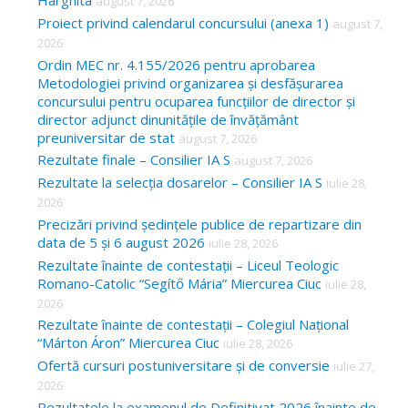
Harghita
august 7, 2026
h
Proiect privind calendarul concursului (anexa 1)
august 7,
f
2026
o
Ordin MEC nr. 4.155/2026 pentru aprobarea
Metodologiei privind organizarea și desfășurarea
r
concursului pentru ocuparea funcțiilor de director și
:
director adjunct dinunitățile de învățământ
preuniversitar de stat
august 7, 2026
Rezultate finale – Consilier IA S
august 7, 2026
Rezultate la selecția dosarelor – Consilier IA S
iulie 28,
2026
Precizări privind ședințele publice de repartizare din
data de 5 și 6 august 2026
iulie 28, 2026
Rezultate înainte de contestații – Liceul Teologic
Romano-Catolic “Segítő Mária” Miercurea Ciuc
iulie 28,
2026
Rezultate înainte de contestații – Colegiul Național
“Márton Áron” Miercurea Ciuc
iulie 28, 2026
Ofertă cursuri postuniversitare și de conversie
iulie 27,
2026
Rezultatele la examenul de Definitivat 2026 înainte de