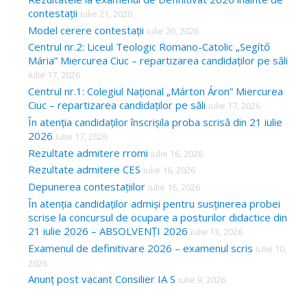
contestații
iulie 21, 2026
Model cerere contestații
iulie 20, 2026
Centrul nr.2: Liceul Teologic Romano-Catolic „Segítő
Mária” Miercurea Ciuc – repartizarea candidaților pe săli
iulie 17, 2026
Centrul nr.1: Colegiul Național „Márton Áron” Miercurea
Ciuc – repartizarea candidaților pe săli
iulie 17, 2026
În atenția candidaților înscrișila proba scrisă din 21 iulie
2026
iulie 17, 2026
Rezultate admitere rromi
iulie 16, 2026
Rezultate admitere CES
iulie 16, 2026
Depunerea contestațiilor
iulie 16, 2026
În atenția candidaților admiși pentru susținerea probei
scrise la concursul de ocupare a posturilor didactice din
21 iulie 2026 – ABSOLVENȚI 2026
iulie 13, 2026
Examenul de definitivare 2026 – examenul scris
iulie 10,
2026
Anunț post vacant Consilier IA S
iulie 9, 2026