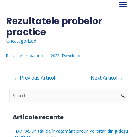
Skip
to
content
Rezultatele probelor
practice
Uncategorized
Rezultate-proba-practica-2022
Download
Navigare
←
Previous Articol
Next Articol
→
în
articole
S
e
a
Articole recente
r
c
PDI/PAS unități de învățământ preuniversitar din județul