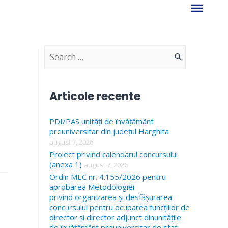
S
e
a
Articole recente
r
PDI/PAS unități de învățământ
c
preuniversitar din județul Harghita
h
august 7, 2026
f
Proiect privind calendarul concursului
(anexa 1)
august 7, 2026
o
Ordin MEC nr. 4.155/2026 pentru
r
aprobarea Metodologiei
privind organizarea și desfășurarea
:
concursului pentru ocuparea funcțiilor de
director și director adjunct dinunitățile
de învățământ preuniversitar de stat