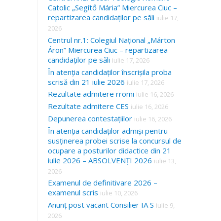
Catolic „Segítő Mária” Miercurea Ciuc –
repartizarea candidaților pe săli
iulie 17,
2026
Centrul nr.1: Colegiul Național „Márton
Áron” Miercurea Ciuc – repartizarea
candidaților pe săli
iulie 17, 2026
În atenția candidaților înscrișila proba
scrisă din 21 iulie 2026
iulie 17, 2026
Rezultate admitere rromi
iulie 16, 2026
Rezultate admitere CES
iulie 16, 2026
Depunerea contestațiilor
iulie 16, 2026
În atenția candidaților admiși pentru
susținerea probei scrise la concursul de
ocupare a posturilor didactice din 21
iulie 2026 – ABSOLVENȚI 2026
iulie 13,
2026
Examenul de definitivare 2026 –
examenul scris
iulie 10, 2026
Anunț post vacant Consilier IA S
iulie 9,
2026