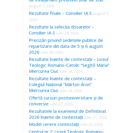
august 7, 2026
Rezultate finale – Consilier IA S
august 7,
2026
Rezultate la selecția dosarelor –
Consilier IA S
iulie 28, 2026
Precizări privind ședințele publice de
repartizare din data de 5 și 6 august
2026
iulie 28, 2026
Rezultate înainte de contestații – Liceul
Teologic Romano-Catolic “Segítő Mária”
Miercurea Ciuc
iulie 28, 2026
Rezultate înainte de contestații –
Colegiul Național “Márton Áron”
Miercurea Ciuc
iulie 28, 2026
Ofertă cursuri postuniversitare și de
conversie
iulie 27, 2026
Rezultatele la examenul de Definitivat
2026 înainte de contestații
iulie 21, 2026
Model cerere contestații
iulie 20, 2026
Centrul nr.2: Liceul Teologic Romano-