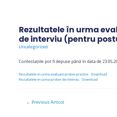
Skip
to
content
Rezultatele în urma eval
de interviu (pentru postu
Uncategorized
Contestațiile pot fi depuse până în data de 23.05.20
Rezultatele-in-urma-evaluarii-probei-practice
Download
Rezultatele-in-urma-probei-de-interviu
Download
Navigare
←
Previous Articol
în
articole