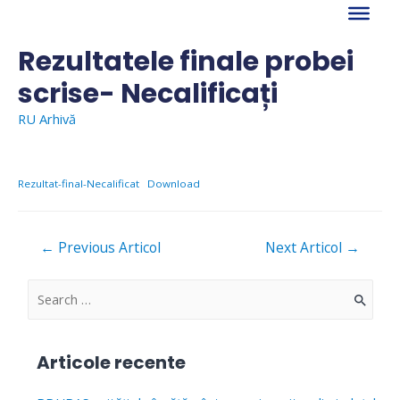
Skip
to
content
Rezultatele finale probei
scrise- Necalificați
RU Arhivă
Rezultat-final-Necalificat
Download
Navigare
←
Previous Articol
Next Articol
→
în
articole
S
e
a
Articole recente
r