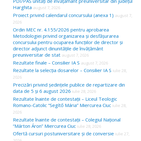
c
PDI/PAS unități de învățământ preuniversitar din județul
Harghita
august 7, 2026
h
Proiect privind calendarul concursului (anexa 1)
august 7,
f
2026
o
Ordin MEC nr. 4.155/2026 pentru aprobarea
Metodologiei privind organizarea și desfășurarea
r
concursului pentru ocuparea funcțiilor de director și
:
director adjunct dinunitățile de învățământ
preuniversitar de stat
august 7, 2026
Rezultate finale – Consilier IA S
august 7, 2026
Rezultate la selecția dosarelor – Consilier IA S
iulie 28,
2026
Precizări privind ședințele publice de repartizare din
data de 5 și 6 august 2026
iulie 28, 2026
Rezultate înainte de contestații – Liceul Teologic
Romano-Catolic “Segítő Mária” Miercurea Ciuc
iulie 28,
2026
Rezultate înainte de contestații – Colegiul Național
“Márton Áron” Miercurea Ciuc
iulie 28, 2026
Ofertă cursuri postuniversitare și de conversie
iulie 27,
2026