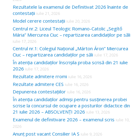
Rezultatele la examenul de Definitivat 2026 înainte de
contestații
iulie 21, 2026
Model cerere contestații
iulie 20, 2026
Centrul nr.2: Liceul Teologic Romano-Catolic „Segítő
Mária” Miercurea Ciuc – repartizarea candidaților pe săli
iulie 17, 2026
Centrul nr.1: Colegiul Național „Márton Áron” Miercurea
Ciuc – repartizarea candidaților pe săli
iulie 17, 2026
În atenția candidaților înscrișila proba scrisă din 21 iulie
2026
iulie 17, 2026
Rezultate admitere rromi
iulie 16, 2026
Rezultate admitere CES
iulie 16, 2026
Depunerea contestațiilor
iulie 16, 2026
În atenția candidaților admiși pentru susținerea probei
scrise la concursul de ocupare a posturilor didactice din
21 iulie 2026 – ABSOLVENȚI 2026
iulie 13, 2026
Examenul de definitivare 2026 – examenul scris
iulie 10,
2026
Anunț post vacant Consilier IA S
iulie 9, 2026