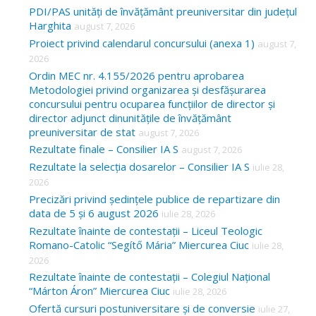
c
PDI/PAS unități de învățământ preuniversitar din județul
Harghita
august 7, 2026
h
Proiect privind calendarul concursului (anexa 1)
august 7,
f
2026
o
Ordin MEC nr. 4.155/2026 pentru aprobarea
Metodologiei privind organizarea și desfășurarea
r
concursului pentru ocuparea funcțiilor de director și
:
director adjunct dinunitățile de învățământ
preuniversitar de stat
august 7, 2026
Rezultate finale – Consilier IA S
august 7, 2026
Rezultate la selecția dosarelor – Consilier IA S
iulie 28,
2026
Precizări privind ședințele publice de repartizare din
data de 5 și 6 august 2026
iulie 28, 2026
Rezultate înainte de contestații – Liceul Teologic
Romano-Catolic “Segítő Mária” Miercurea Ciuc
iulie 28,
2026
Rezultate înainte de contestații – Colegiul Național
“Márton Áron” Miercurea Ciuc
iulie 28, 2026
Ofertă cursuri postuniversitare și de conversie
iulie 27,