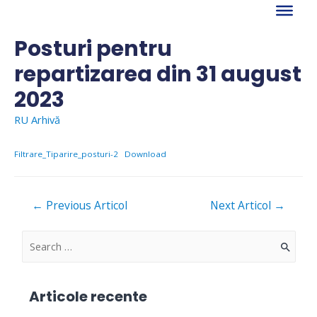
Skip
to
content
Posturi pentru
repartizarea din 31 august
2023
RU Arhivă
Filtrare_Tiparire_posturi-2
Download
Navigare
←
Previous Articol
Next Articol
→
în
articole
S
e
a
Articole recente
r