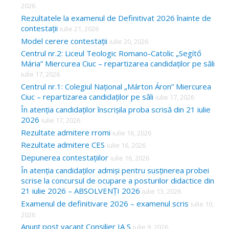
2026
Rezultatele la examenul de Definitivat 2026 înainte de
contestații
iulie 21, 2026
Model cerere contestații
iulie 20, 2026
Centrul nr.2: Liceul Teologic Romano-Catolic „Segítő
Mária” Miercurea Ciuc – repartizarea candidaților pe săli
iulie 17, 2026
Centrul nr.1: Colegiul Național „Márton Áron” Miercurea
Ciuc – repartizarea candidaților pe săli
iulie 17, 2026
În atenția candidaților înscrișila proba scrisă din 21 iulie
2026
iulie 17, 2026
Rezultate admitere rromi
iulie 16, 2026
Rezultate admitere CES
iulie 16, 2026
Depunerea contestațiilor
iulie 16, 2026
În atenția candidaților admiși pentru susținerea probei
scrise la concursul de ocupare a posturilor didactice din
21 iulie 2026 – ABSOLVENȚI 2026
iulie 13, 2026
Examenul de definitivare 2026 – examenul scris
iulie 10,
2026
Anunț post vacant Consilier IA S
iulie 9, 2026