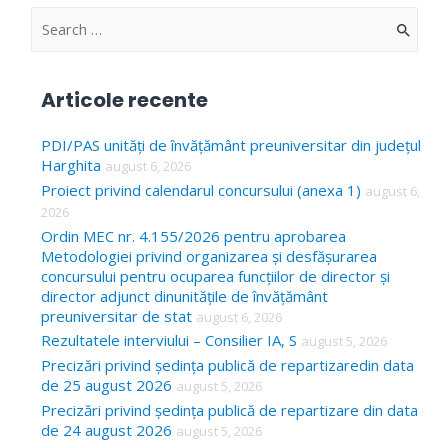
articole
S
e
a
Articole recente
r
c
PDI/PAS unități de învățământ preuniversitar din județul
Harghita
august 6, 2026
h
Proiect privind calendarul concursului (anexa 1)
august 6,
f
2026
o
Ordin MEC nr. 4.155/2026 pentru aprobarea
Metodologiei privind organizarea și desfășurarea
r
concursului pentru ocuparea funcțiilor de director și
:
director adjunct dinunitățile de învățământ
preuniversitar de stat
august 6, 2026
Rezultatele interviului – Consilier IA, S
august 5, 2026
Precizări privind ședința publică de repartizaredin data
de 25 august 2026
august 5, 2026
Precizări privind ședința publică de repartizare din data
de 24 august 2026
august 5, 2026