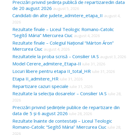
Precizări privind ședința publică de repartizaredin data
de 20 august 2026
august 5, 2026
Candidati din alte judete_admitere_etapa_II
august 4,
2026
Rezultate finale – Liceul Teologic Romano-Catolic
“Segítő Mária” Miercurea Ciuc
august 4, 2026
Rezultate finale – Colegiul Național “Márton Áron”
Miercurea Ciuc
august 4, 2026
Rezultatele la proba scrisă – Consilier IA S
august 3, 2026
Model Cerere_admitere_Etapa-II
iulie 31, 2026
Locuri libere pentru etapa II_total_HR
iulie 31, 2026
Etapa II_admitere_HR
iulie 31, 2026
Repartizare cazuri speciale
iulie 31, 2026
Rezultate la selecția dosarelor – Consilier IA S
iulie 28,
2026
Precizări privind ședințele publice de repartizare din
data de 5 și 6 august 2026
iulie 28, 2026
Rezultate înainte de contestații – Liceul Teologic
Romano-Catolic “Segítő Mária” Miercurea Ciuc
iulie 28,
2026