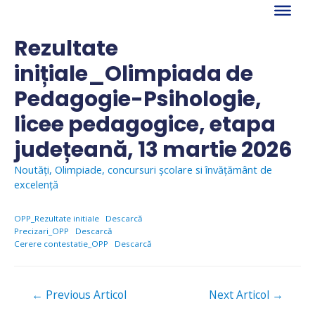
Skip
to
content
Rezultate
inițiale_Olimpiada de
Pedagogie-Psihologie,
licee pedagogice, etapa
județeană, 13 martie 2026
Noutăți
,
Olimpiade, concursuri școlare si învăţământ de
excelență
OPP_Rezultate initiale
Descarcă
Precizari_OPP
Descarcă
Cerere contestatie_OPP
Descarcă
Navigare
←
Previous Articol
Next Articol
→
în