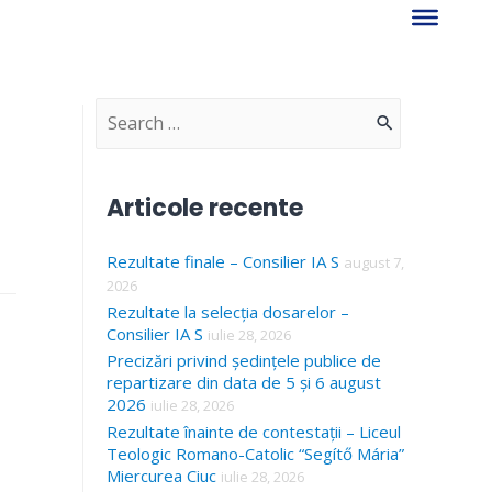
S
e
a
Articole recente
r
Rezultate finale – Consilier IA S
c
august 7,
2026
h
Rezultate la selecția dosarelor –
f
Consilier IA S
iulie 28, 2026
Precizări privind ședințele publice de
o
repartizare din data de 5 și 6 august
r
2026
iulie 28, 2026
Rezultate înainte de contestații – Liceul
:
Teologic Romano-Catolic “Segítő Mária”
Miercurea Ciuc
iulie 28, 2026