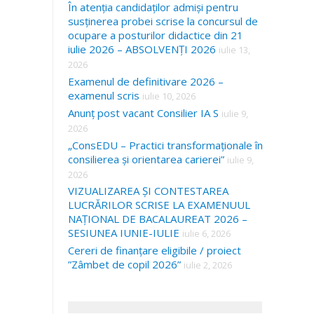
În atenția candidaților admiși pentru
susținerea probei scrise la concursul de
ocupare a posturilor didactice din 21
iulie 2026 – ABSOLVENȚI 2026
iulie 13,
2026
Examenul de definitivare 2026 –
examenul scris
iulie 10, 2026
Anunț post vacant Consilier IA S
iulie 9,
2026
„ConsEDU – Practici transformaționale în
consilierea și orientarea carierei”
iulie 9,
2026
VIZUALIZAREA ȘI CONTESTAREA
LUCRĂRILOR SCRISE LA EXAMENUUL
NAȚIONAL DE BACALAUREAT 2026 –
SESIUNEA IUNIE-IULIE
iulie 6, 2026
Cereri de finanțare eligibile / proiect
”Zâmbet de copil 2026”
iulie 2, 2026