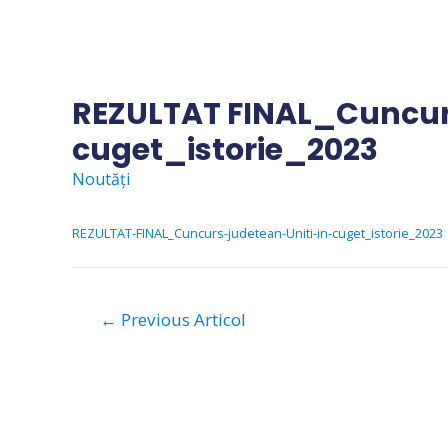
Skip
to
content
REZULTAT FINAL_Cuncurs
cuget_istorie_2023
Noutăți
REZULTAT-FINAL_Cuncurs-judetean-Uniti-in-cuget_istorie_2023
Navigare
←
Previous Articol
în
articole