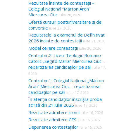
Rezultate înainte de contestații –
Colegiul Național “Márton Áron”
Miercurea Ciuc
iulie 28, 2026
Ofertă cursuri postuniversitare și de
conversie
iulie 27, 2026
Rezultatele la examenul de Definitivat
2026 înainte de contestații
iulie 21, 2026
Model cerere contestații
iulie 20, 2026
Centrul nr.2: Liceul Teologic Romano-
Catolic „Segítő Mária” Miercurea Ciuc –
repartizarea candidaților pe săli
iulie 17,
2026
Centrul nr.1: Colegiul Național „Márton
Áron” Miercurea Ciuc – repartizarea
candidaților pe săli
iulie 17, 2026
În atenția candidaților înscrișila proba
scrisă din 21 iulie 2026
iulie 17, 2026
Rezultate admitere rromi
iulie 16, 2026
Rezultate admitere CES
iulie 16, 2026
Depunerea contestațiilor
iulie 16, 2026