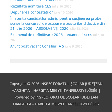
Rezultate admitere CES
iulie 16, 2026
Depunerea contestațiilor
iulie 16, 2026
În atenția candidaților admiși pentru susținerea probei
scrise la concursul de ocupare a posturilor didactice din
21 iulie 2026 – ABSOLVENȚI 2026
iulie 13, 2026
Examenul de definitivare 2026 – examenul scris
iulie 10,
2026
Anunț post vacant Consilier IA S
iulie 9, 2026
Copyright © 2026
INSPECTORATUL ȘCOLAR JUDEȚEAN
HARGHITA - HARGITA MEGYEI TANFELÜGYELŐSÉG
|
Powered by
INSPECTORATUL ȘCOLAR JUDEȚEAN
HARGHITA - HARGITA MEGYEI TANFELÜGYELŐSÉG