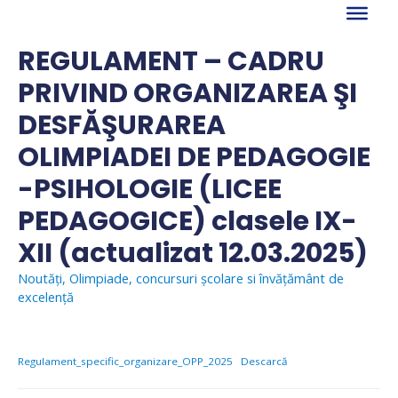
Skip
to
content
REGULAMENT – CADRU
PRIVIND ORGANIZAREA ŞI
DESFĂŞURAREA
OLIMPIADEI DE PEDAGOGIE
-PSIHOLOGIE (LICEE
PEDAGOGICE) clasele IX-
XII (actualizat 12.03.2025)
Noutăți
,
Olimpiade, concursuri școlare si învăţământ de
excelență
Regulament_specific_organizare_OPP_2025
Descarcă