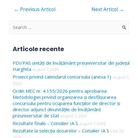
Navigare
←
Previous Articol
Next Articol
→
în
articole
S
e
a
Articole recente
r
c
PDI/PAS unități de învățământ preuniversitar din județul
Harghita
august 7, 2026
h
Proiect privind calendarul concursului (anexa 1)
august 7,
f
2026
o
Ordin MEC nr. 4.155/2026 pentru aprobarea
Metodologiei privind organizarea și desfășurarea
r
concursului pentru ocuparea funcțiilor de director și
:
director adjunct dinunitățile de învățământ
preuniversitar de stat
august 7, 2026
Rezultate finale – Consilier IA S
august 7, 2026
Rezultate la selecția dosarelor – Consilier IA S
iulie 28,
2026