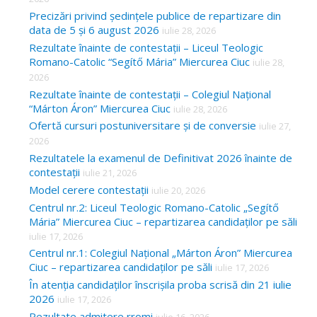
Precizări privind ședințele publice de repartizare din
data de 5 și 6 august 2026
iulie 28, 2026
Rezultate înainte de contestații – Liceul Teologic
Romano-Catolic “Segítő Mária” Miercurea Ciuc
iulie 28,
2026
Rezultate înainte de contestații – Colegiul Național
“Márton Áron” Miercurea Ciuc
iulie 28, 2026
Ofertă cursuri postuniversitare și de conversie
iulie 27,
2026
Rezultatele la examenul de Definitivat 2026 înainte de
contestații
iulie 21, 2026
Model cerere contestații
iulie 20, 2026
Centrul nr.2: Liceul Teologic Romano-Catolic „Segítő
Mária” Miercurea Ciuc – repartizarea candidaților pe săli
iulie 17, 2026
Centrul nr.1: Colegiul Național „Márton Áron” Miercurea
Ciuc – repartizarea candidaților pe săli
iulie 17, 2026
În atenția candidaților înscrișila proba scrisă din 21 iulie
2026
iulie 17, 2026
Rezultate admitere rromi
iulie 16, 2026