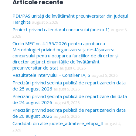
Articole recente
r
c
PDI/PAS unități de învățământ preuniversitar din județul
Harghita
august 6, 2026
h
Proiect privind calendarul concursului (anexa 1)
august 6,
f
2026
o
Ordin MEC nr. 4.155/2026 pentru aprobarea
Metodologiei privind organizarea și desfășurarea
r
concursului pentru ocuparea funcțiilor de director și
:
director adjunct dinunitățile de învățământ
preuniversitar de stat
august 6, 2026
Rezultatele interviului – Consilier IA, S
august 5, 2026
Precizări privind ședința publică de repartizaredin data
de 25 august 2026
august 5, 2026
Precizări privind ședința publică de repartizare din data
de 24 august 2026
august 5, 2026
Precizări privind ședința publică de repartizaredin data
de 20 august 2026
august 5, 2026
Candidati din alte judete_admitere_etapa_II
august 4,
2026