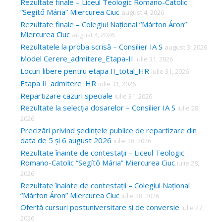
Rezultate finale – Liceul Teologic Romano-Catolic
“Segítő Mária” Miercurea Ciuc
august 4, 2026
Rezultate finale – Colegiul Național “Márton Áron”
Miercurea Ciuc
august 4, 2026
Rezultatele la proba scrisă – Consilier IA S
august 3, 2026
Model Cerere_admitere_Etapa-II
iulie 31, 2026
Locuri libere pentru etapa II_total_HR
iulie 31, 2026
Etapa II_admitere_HR
iulie 31, 2026
Repartizare cazuri speciale
iulie 31, 2026
Rezultate la selecția dosarelor – Consilier IA S
iulie 28,
2026
Precizări privind ședințele publice de repartizare din
data de 5 și 6 august 2026
iulie 28, 2026
Rezultate înainte de contestații – Liceul Teologic
Romano-Catolic “Segítő Mária” Miercurea Ciuc
iulie 28,
2026
Rezultate înainte de contestații – Colegiul Național
“Márton Áron” Miercurea Ciuc
iulie 28, 2026
Ofertă cursuri postuniversitare și de conversie
iulie 27,
2026