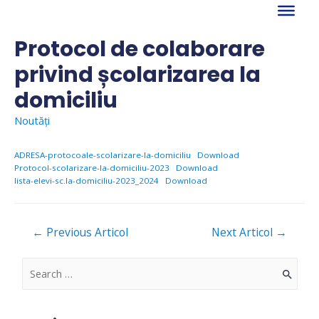
Skip
to
content
Protocol de colaborare
privind școlarizarea la
domiciliu
Noutăți
ADRESA-protocoale-scolarizare-la-domiciliu
Download
Protocol-scolarizare-la-domiciliu-2023
Download
lista-elevi-sc.la-domiciliu-2023_2024
Download
Navigare
←
Previous Articol
Next Articol
→
în
articole
S
e
a