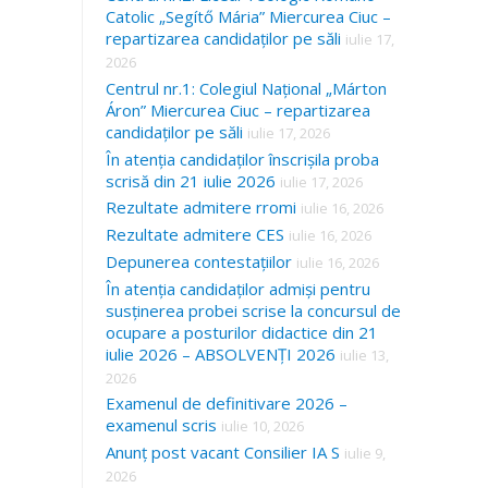
Catolic „Segítő Mária” Miercurea Ciuc –
repartizarea candidaților pe săli
iulie 17,
2026
Centrul nr.1: Colegiul Național „Márton
Áron” Miercurea Ciuc – repartizarea
candidaților pe săli
iulie 17, 2026
În atenția candidaților înscrișila proba
scrisă din 21 iulie 2026
iulie 17, 2026
Rezultate admitere rromi
iulie 16, 2026
Rezultate admitere CES
iulie 16, 2026
Depunerea contestațiilor
iulie 16, 2026
În atenția candidaților admiși pentru
susținerea probei scrise la concursul de
ocupare a posturilor didactice din 21
iulie 2026 – ABSOLVENȚI 2026
iulie 13,
2026
Examenul de definitivare 2026 –
examenul scris
iulie 10, 2026
Anunț post vacant Consilier IA S
iulie 9,
2026