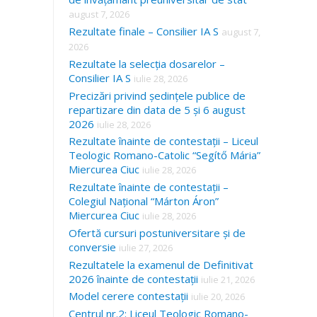
august 7, 2026
Rezultate finale – Consilier IA S
august 7,
2026
Rezultate la selecția dosarelor –
Consilier IA S
iulie 28, 2026
Precizări privind ședințele publice de
repartizare din data de 5 și 6 august
2026
iulie 28, 2026
Rezultate înainte de contestații – Liceul
Teologic Romano-Catolic “Segítő Mária”
Miercurea Ciuc
iulie 28, 2026
Rezultate înainte de contestații –
Colegiul Național “Márton Áron”
Miercurea Ciuc
iulie 28, 2026
Ofertă cursuri postuniversitare și de
conversie
iulie 27, 2026
Rezultatele la examenul de Definitivat
2026 înainte de contestații
iulie 21, 2026
Model cerere contestații
iulie 20, 2026
Centrul nr.2: Liceul Teologic Romano-