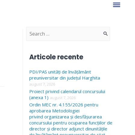
S
e
a
Articole recente
r
PDI/PAS unități de învățământ
c
preuniversitar din județul Harghita
h
august 7, 2026
f
Proiect privind calendarul concursului
(anexa 1)
august 7, 2026
o
Ordin MEC nr. 4.155/2026 pentru
r
aprobarea Metodologiei
privind organizarea și desfășurarea
:
concursului pentru ocuparea funcțiilor de
director și director adjunct dinunitățile
de învățământ preuniversitar de stat