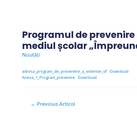
Skip
to
content
Programul de prevenire a 
mediul școlar „Împreun
Noutăți
adresa_program_de_prevenitre_a_violentei_vf
Download
Anexa_1_Program_prevenire
Download
Navigare
←
Previous Articol
în
articole