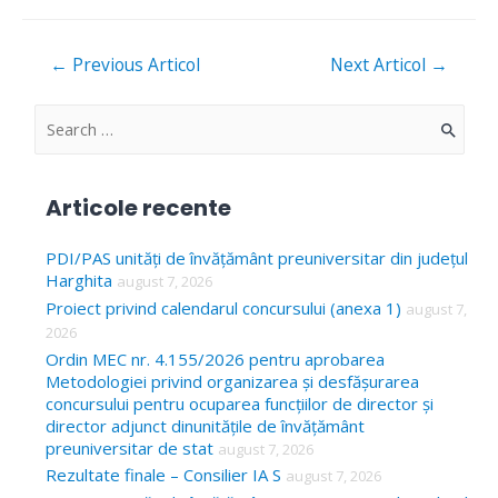
Navigare
←
Previous Articol
Next Articol
→
în
articole
S
e
a
Articole recente
r
c
PDI/PAS unități de învățământ preuniversitar din județul
Harghita
august 7, 2026
h
Proiect privind calendarul concursului (anexa 1)
august 7,
f
2026
o
Ordin MEC nr. 4.155/2026 pentru aprobarea
Metodologiei privind organizarea și desfășurarea
r
concursului pentru ocuparea funcțiilor de director și
:
director adjunct dinunitățile de învățământ
preuniversitar de stat
august 7, 2026
Rezultate finale – Consilier IA S
august 7, 2026