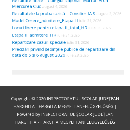
Rezultate finale – Colegiul Național “Márton Áron”
Miercurea Ciuc
august 4, 2026
Rezultatele la proba scrisă – Consilier IA S
august 3, 2026
Model Cerere_admitere_Etapa-II
iulie 31, 2026
Locuri libere pentru etapa II_total_HR
iulie 31, 2026
Etapa II_admitere_HR
iulie 31, 2026
Repartizare cazuri speciale
iulie 31, 2026
Precizări privind ședințele publice de repartizare din
data de 5 și 6 august 2026
iulie 28, 2026
Copyright © 2026
INSPECTORATUL ȘCOLAR JUDEȚEAN
HARGHITA - HARGITA MEGYEI TANFELÜGYELŐSÉG
|
Powered by
INSPECTORATUL ȘCOLAR JUDEȚEAN
HARGHITA - HARGITA MEGYEI TANFELÜGYELŐSÉG