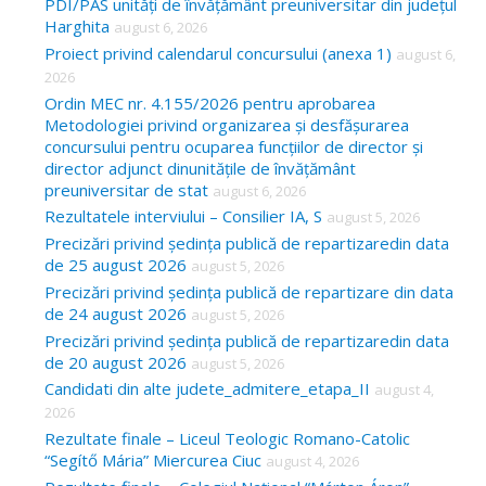
PDI/PAS unități de învățământ preuniversitar din județul
Harghita
august 6, 2026
Proiect privind calendarul concursului (anexa 1)
august 6,
2026
Ordin MEC nr. 4.155/2026 pentru aprobarea
Metodologiei privind organizarea și desfășurarea
concursului pentru ocuparea funcțiilor de director și
director adjunct dinunitățile de învățământ
preuniversitar de stat
august 6, 2026
Rezultatele interviului – Consilier IA, S
august 5, 2026
Precizări privind ședința publică de repartizaredin data
de 25 august 2026
august 5, 2026
Precizări privind ședința publică de repartizare din data
de 24 august 2026
august 5, 2026
Precizări privind ședința publică de repartizaredin data
de 20 august 2026
august 5, 2026
Candidati din alte judete_admitere_etapa_II
august 4,
2026
Rezultate finale – Liceul Teologic Romano-Catolic
“Segítő Mária” Miercurea Ciuc
august 4, 2026