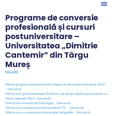
Skip
to
content
Programe de conversie
profesională și cursuri
postuniversitare –
Universitatea „Dimitrie
Cantemir” din Târgu
Mureș
Noutăți
Oferta-program-postuniversitar-Expert-in-dezvoltare-durabila-2023-
Descarcă
Oferta-curs-postuniversitar-Profesor-de-sprijin-pentru-persoanele-cu-
nevoi-speciale-2023
Descarcă
Oferta-curs-conversie-Psihologie-
Descarcă
Oferta-curs-conversie-profesionala-ECTS.-
Descarcă
Oferta-curs-conversie-profesionala-Geografie-
Descarcă