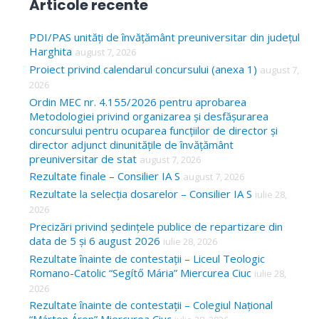
Articole recente
r
c
PDI/PAS unități de învățământ preuniversitar din județul
Harghita
august 7, 2026
h
Proiect privind calendarul concursului (anexa 1)
august 7,
f
2026
o
Ordin MEC nr. 4.155/2026 pentru aprobarea
Metodologiei privind organizarea și desfășurarea
r
concursului pentru ocuparea funcțiilor de director și
:
director adjunct dinunitățile de învățământ
preuniversitar de stat
august 7, 2026
Rezultate finale – Consilier IA S
august 7, 2026
Rezultate la selecția dosarelor – Consilier IA S
iulie 28,
2026
Precizări privind ședințele publice de repartizare din
data de 5 și 6 august 2026
iulie 28, 2026
Rezultate înainte de contestații – Liceul Teologic
Romano-Catolic “Segítő Mária” Miercurea Ciuc
iulie 28,
2026
Rezultate înainte de contestații – Colegiul Național