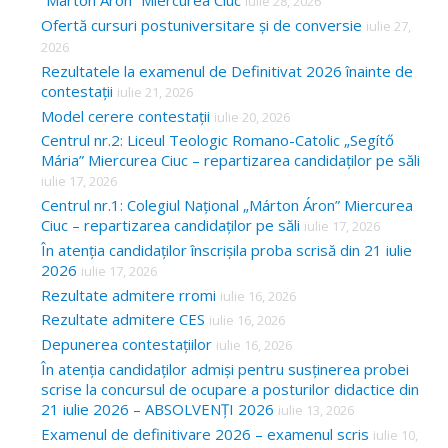
“Márton Áron” Miercurea Ciuc
iulie 28, 2026
Ofertă cursuri postuniversitare și de conversie
iulie 27,
2026
Rezultatele la examenul de Definitivat 2026 înainte de
contestații
iulie 21, 2026
Model cerere contestații
iulie 20, 2026
Centrul nr.2: Liceul Teologic Romano-Catolic „Segítő
Mária” Miercurea Ciuc – repartizarea candidaților pe săli
iulie 17, 2026
Centrul nr.1: Colegiul Național „Márton Áron” Miercurea
Ciuc – repartizarea candidaților pe săli
iulie 17, 2026
În atenția candidaților înscrișila proba scrisă din 21 iulie
2026
iulie 17, 2026
Rezultate admitere rromi
iulie 16, 2026
Rezultate admitere CES
iulie 16, 2026
Depunerea contestațiilor
iulie 16, 2026
În atenția candidaților admiși pentru susținerea probei
scrise la concursul de ocupare a posturilor didactice din
21 iulie 2026 – ABSOLVENȚI 2026
iulie 13, 2026
Examenul de definitivare 2026 – examenul scris
iulie 10,