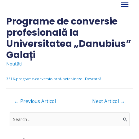
Skip
to
content
Programe de conversie
profesională la
Universitatea „Danubius”
Galați
Noutăți
3616-programe-conversie-prof-peter-incze
Descarcă
Navigare
←
Previous Articol
Next Articol
→
în
articole
S
e
a