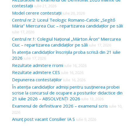
contestații
iulie 21, 2026
Model cerere contestații
iulie 20, 2026
Centrul nr.2: Liceul Teologic Romano-Catolic „Segítő
Mária” Miercurea Ciuc – repartizarea candidaților pe săli
iulie 17, 2026
Centrul nr.1: Colegiul Național „Márton Áron” Miercurea
Ciuc – repartizarea candidaților pe săli
iulie 17, 2026
În atenția candidaților înscrișila proba scrisă din 21 iulie
2026
iulie 17, 2026
Rezultate admitere rromi
iulie 16, 2026
Rezultate admitere CES
iulie 16, 2026
Depunerea contestațiilor
iulie 16, 2026
În atenția candidaților admiși pentru susținerea probei
scrise la concursul de ocupare a posturilor didactice din
21 iulie 2026 – ABSOLVENȚI 2026
iulie 13, 2026
Examenul de definitivare 2026 – examenul scris
iulie 10,
2026
Anunț post vacant Consilier IA S
iulie 9, 2026