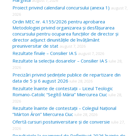
Harghita
august 7, 2026
h
Proiect privind calendarul concursului (anexa 1)
august 7,
f
2026
o
Ordin MEC nr. 4.155/2026 pentru aprobarea
Metodologiei privind organizarea și desfășurarea
r
concursului pentru ocuparea funcțiilor de director și
:
director adjunct dinunitățile de învățământ
preuniversitar de stat
august 7, 2026
Rezultate finale – Consilier IA S
august 7, 2026
Rezultate la selecția dosarelor – Consilier IA S
iulie 28,
2026
Precizări privind ședințele publice de repartizare din
data de 5 și 6 august 2026
iulie 28, 2026
Rezultate înainte de contestații – Liceul Teologic
Romano-Catolic “Segítő Mária” Miercurea Ciuc
iulie 28,
2026
Rezultate înainte de contestații – Colegiul Național
“Márton Áron” Miercurea Ciuc
iulie 28, 2026
Ofertă cursuri postuniversitare și de conversie
iulie 27,
2026
Rezultatele la examenul de Definitivat 2026 înainte de