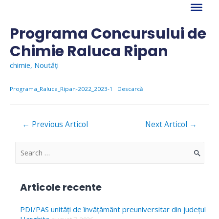
Skip
to
content
Programa Concursului de
Chimie Raluca Ripan
chimie
,
Noutăți
Programa_Raluca_Ripan-2022_2023-1
Descarcă
Navigare
←
Previous Articol
Next Articol
→
în
articole
S
e
a
Articole recente
r
c
PDI/PAS unități de învățământ preuniversitar din județul