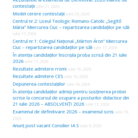
contestații
iulie 21, 2026
Model cerere contestații
iulie 20, 2026
Centrul nr.2: Liceul Teologic Romano-Catolic „Segítő
Mária” Miercurea Ciuc – repartizarea candidaților pe săli
iulie 17, 2026
Centrul nr.1: Colegiul Național „Márton Áron” Miercurea
Ciuc – repartizarea candidaților pe săli
iulie 17, 2026
În atenția candidaților înscrișila proba scrisă din 21 iulie
2026
iulie 17, 2026
Rezultate admitere rromi
iulie 16, 2026
Rezultate admitere CES
iulie 16, 2026
Depunerea contestațiilor
iulie 16, 2026
În atenția candidaților admiși pentru susținerea probei
scrise la concursul de ocupare a posturilor didactice din
21 iulie 2026 – ABSOLVENȚI 2026
iulie 13, 2026
Examenul de definitivare 2026 – examenul scris
iulie 10,
2026
Anunț post vacant Consilier IA S
iulie 9, 2026