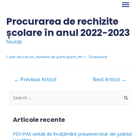
Skip
to
content
Procurarea de rechizite
școlare în anul 2022-2023
Noutăți
Caiet-de-sarcini_Invitatie-de-participare_fm-1
Download
Navigare
←
Previous Articol
Next Articol
→
în
articole
S
e
a
Articole recente
r
c
PDI/PAS unități de învățământ preuniversitar din județul