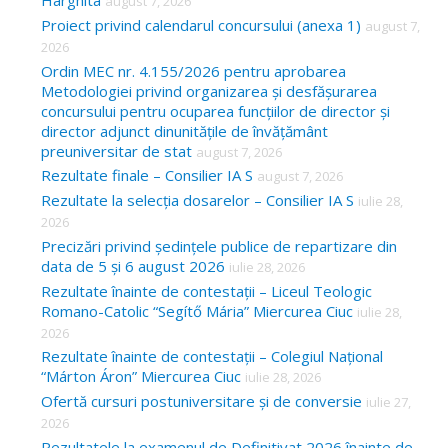
Harghita
august 7, 2026
h
Proiect privind calendarul concursului (anexa 1)
august 7,
f
2026
o
Ordin MEC nr. 4.155/2026 pentru aprobarea
Metodologiei privind organizarea și desfășurarea
r
concursului pentru ocuparea funcțiilor de director și
:
director adjunct dinunitățile de învățământ
preuniversitar de stat
august 7, 2026
Rezultate finale – Consilier IA S
august 7, 2026
Rezultate la selecția dosarelor – Consilier IA S
iulie 28,
2026
Precizări privind ședințele publice de repartizare din
data de 5 și 6 august 2026
iulie 28, 2026
Rezultate înainte de contestații – Liceul Teologic
Romano-Catolic “Segítő Mária” Miercurea Ciuc
iulie 28,
2026
Rezultate înainte de contestații – Colegiul Național
“Márton Áron” Miercurea Ciuc
iulie 28, 2026
Ofertă cursuri postuniversitare și de conversie
iulie 27,
2026
Rezultatele la examenul de Definitivat 2026 înainte de