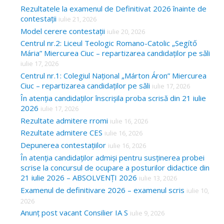
Rezultatele la examenul de Definitivat 2026 înainte de
contestații
iulie 21, 2026
Model cerere contestații
iulie 20, 2026
Centrul nr.2: Liceul Teologic Romano-Catolic „Segítő
Mária” Miercurea Ciuc – repartizarea candidaților pe săli
iulie 17, 2026
Centrul nr.1: Colegiul Național „Márton Áron” Miercurea
Ciuc – repartizarea candidaților pe săli
iulie 17, 2026
În atenția candidaților înscrișila proba scrisă din 21 iulie
2026
iulie 17, 2026
Rezultate admitere rromi
iulie 16, 2026
Rezultate admitere CES
iulie 16, 2026
Depunerea contestațiilor
iulie 16, 2026
În atenția candidaților admiși pentru susținerea probei
scrise la concursul de ocupare a posturilor didactice din
21 iulie 2026 – ABSOLVENȚI 2026
iulie 13, 2026
Examenul de definitivare 2026 – examenul scris
iulie 10,
2026
Anunț post vacant Consilier IA S
iulie 9, 2026