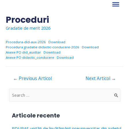
Skip
to
content
Proceduri
Gradatie de merit 2026
Procedura-did-aux-2026
Download
Procedura gradatie didactic-conducere-2026
Download
Anexe PO did_auxiliar
Download
Anexe PO didactic_conducere
Download
Navigare
←
Previous Articol
Next Articol
→
în
articole
S
e
a
Articole recente
r
c
PDI/PAS unități de învățământ preuniversitar din județul