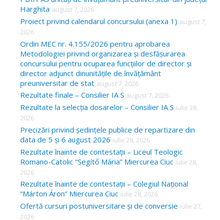
Harghita
august 7, 2026
h
Proiect privind calendarul concursului (anexa 1)
august 7,
f
2026
o
Ordin MEC nr. 4.155/2026 pentru aprobarea
Metodologiei privind organizarea și desfășurarea
r
concursului pentru ocuparea funcțiilor de director și
:
director adjunct dinunitățile de învățământ
preuniversitar de stat
august 7, 2026
Rezultate finale – Consilier IA S
august 7, 2026
Rezultate la selecția dosarelor – Consilier IA S
iulie 28,
2026
Precizări privind ședințele publice de repartizare din
data de 5 și 6 august 2026
iulie 28, 2026
Rezultate înainte de contestații – Liceul Teologic
Romano-Catolic “Segítő Mária” Miercurea Ciuc
iulie 28,
2026
Rezultate înainte de contestații – Colegiul Național
“Márton Áron” Miercurea Ciuc
iulie 28, 2026
Ofertă cursuri postuniversitare și de conversie
iulie 27,
2026