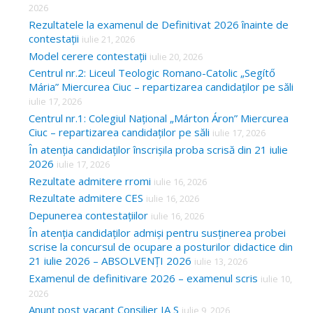
2026
Rezultatele la examenul de Definitivat 2026 înainte de
contestații
iulie 21, 2026
Model cerere contestații
iulie 20, 2026
Centrul nr.2: Liceul Teologic Romano-Catolic „Segítő
Mária” Miercurea Ciuc – repartizarea candidaților pe săli
iulie 17, 2026
Centrul nr.1: Colegiul Național „Márton Áron” Miercurea
Ciuc – repartizarea candidaților pe săli
iulie 17, 2026
În atenția candidaților înscrișila proba scrisă din 21 iulie
2026
iulie 17, 2026
Rezultate admitere rromi
iulie 16, 2026
Rezultate admitere CES
iulie 16, 2026
Depunerea contestațiilor
iulie 16, 2026
În atenția candidaților admiși pentru susținerea probei
scrise la concursul de ocupare a posturilor didactice din
21 iulie 2026 – ABSOLVENȚI 2026
iulie 13, 2026
Examenul de definitivare 2026 – examenul scris
iulie 10,
2026
Anunț post vacant Consilier IA S
iulie 9, 2026