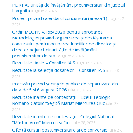
c
PDI/PAS unități de învățământ preuniversitar din județul
Harghita
august 7, 2026
h
Proiect privind calendarul concursului (anexa 1)
august 7,
f
2026
o
Ordin MEC nr. 4.155/2026 pentru aprobarea
Metodologiei privind organizarea și desfășurarea
r
concursului pentru ocuparea funcțiilor de director și
:
director adjunct dinunitățile de învățământ
preuniversitar de stat
august 7, 2026
Rezultate finale – Consilier IA S
august 7, 2026
Rezultate la selecția dosarelor – Consilier IA S
iulie 28,
2026
Precizări privind ședințele publice de repartizare din
data de 5 și 6 august 2026
iulie 28, 2026
Rezultate înainte de contestații – Liceul Teologic
Romano-Catolic “Segítő Mária” Miercurea Ciuc
iulie 28,
2026
Rezultate înainte de contestații – Colegiul Național
“Márton Áron” Miercurea Ciuc
iulie 28, 2026
Ofertă cursuri postuniversitare și de conversie
iulie 27,