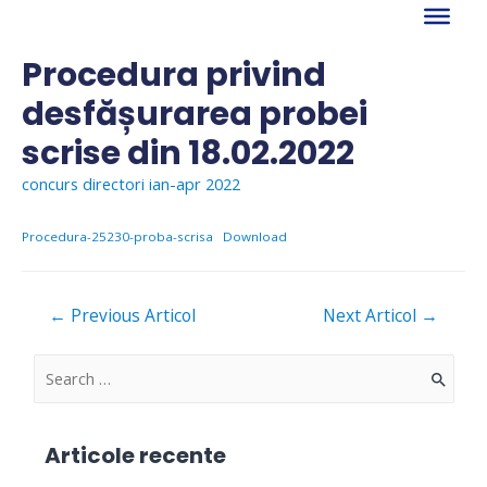
Skip
to
content
Procedura privind
desfășurarea probei
scrise din 18.02.2022
concurs directori ian-apr 2022
Procedura-25230-proba-scrisa
Download
Navigare
←
Previous Articol
Next Articol
→
în
articole
S
e
a
Articole recente
r