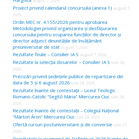
Harghita
august 7, 2026
h
Proiect privind calendarul concursului (anexa 1)
august 7,
f
2026
o
Ordin MEC nr. 4.155/2026 pentru aprobarea
Metodologiei privind organizarea și desfășurarea
r
concursului pentru ocuparea funcțiilor de director și
:
director adjunct dinunitățile de învățământ
preuniversitar de stat
august 7, 2026
Rezultate finale – Consilier IA S
august 7, 2026
Rezultate la selecția dosarelor – Consilier IA S
iulie 28,
2026
Precizări privind ședințele publice de repartizare din
data de 5 și 6 august 2026
iulie 28, 2026
Rezultate înainte de contestații – Liceul Teologic
Romano-Catolic “Segítő Mária” Miercurea Ciuc
iulie 28,
2026
Rezultate înainte de contestații – Colegiul Național
“Márton Áron” Miercurea Ciuc
iulie 28, 2026
Ofertă cursuri postuniversitare și de conversie
iulie 27,
2026
Rezultatele la examenul de Definitivat 2026 înainte de