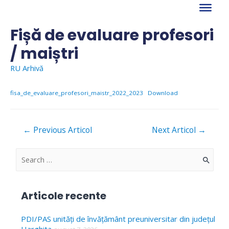
Skip
to
content
Fișă de evaluare profesori
/ maiștri
RU Arhivă
fisa_de_evaluare_profesori_maistr_2022_2023
Download
Navigare
←
Previous Articol
Next Articol
→
în
articole
S
e
a
Articole recente
r
c
PDI/PAS unități de învățământ preuniversitar din județul