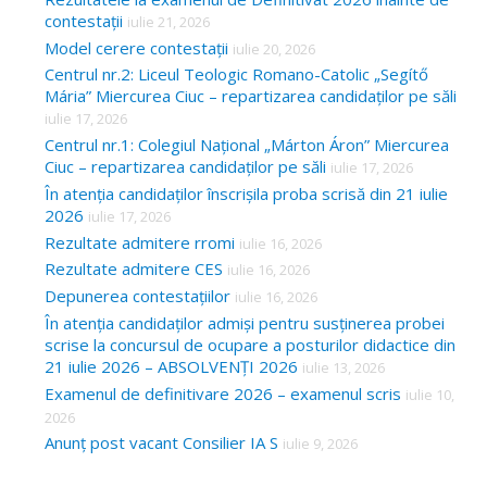
contestații
iulie 21, 2026
Model cerere contestații
iulie 20, 2026
Centrul nr.2: Liceul Teologic Romano-Catolic „Segítő
Mária” Miercurea Ciuc – repartizarea candidaților pe săli
iulie 17, 2026
Centrul nr.1: Colegiul Național „Márton Áron” Miercurea
Ciuc – repartizarea candidaților pe săli
iulie 17, 2026
În atenția candidaților înscrișila proba scrisă din 21 iulie
2026
iulie 17, 2026
Rezultate admitere rromi
iulie 16, 2026
Rezultate admitere CES
iulie 16, 2026
Depunerea contestațiilor
iulie 16, 2026
În atenția candidaților admiși pentru susținerea probei
scrise la concursul de ocupare a posturilor didactice din
21 iulie 2026 – ABSOLVENȚI 2026
iulie 13, 2026
Examenul de definitivare 2026 – examenul scris
iulie 10,
2026
Anunț post vacant Consilier IA S
iulie 9, 2026