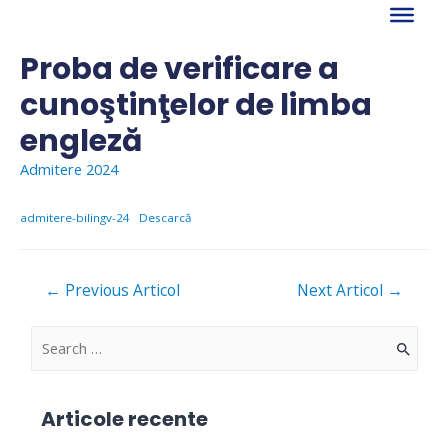
Skip
to
content
Proba de verificare a
cunoştinţelor de limba
engleză
Admitere 2024
admitere-bilingv-24
Descarcă
Navigare
←
Previous Articol
Next Articol
→
în
articole
S
e
a
Articole recente
r