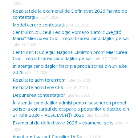
2026
Rezultatele la examenul de Definitivat 2026 înainte de
contestații
iulie 21, 2026
Model cerere contestații
iulie 20, 2026
Centrul nr.2: Liceul Teologic Romano-Catolic „Segítő
Mária” Miercurea Ciuc – repartizarea candidaților pe săli
iulie 17, 2026
Centrul nr.1: Colegiul Național „Márton Áron” Miercurea
Ciuc – repartizarea candidaților pe săli
iulie 17, 2026
În atenția candidaților înscrișila proba scrisă din 21 iulie
2026
iulie 17, 2026
Rezultate admitere rromi
iulie 16, 2026
Rezultate admitere CES
iulie 16, 2026
Depunerea contestațiilor
iulie 16, 2026
În atenția candidaților admiși pentru susținerea probei
scrise la concursul de ocupare a posturilor didactice din
21 iulie 2026 – ABSOLVENȚI 2026
iulie 13, 2026
Examenul de definitivare 2026 – examenul scris
iulie 10,
2026
Anunț post vacant Consilier IA S
iulie 9, 2026