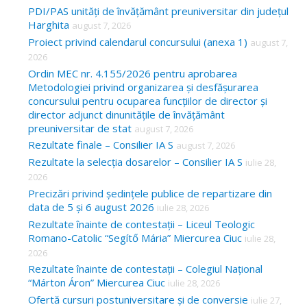
c
PDI/PAS unități de învățământ preuniversitar din județul
Harghita
august 7, 2026
h
Proiect privind calendarul concursului (anexa 1)
august 7,
f
2026
o
Ordin MEC nr. 4.155/2026 pentru aprobarea
Metodologiei privind organizarea și desfășurarea
r
concursului pentru ocuparea funcțiilor de director și
:
director adjunct dinunitățile de învățământ
preuniversitar de stat
august 7, 2026
Rezultate finale – Consilier IA S
august 7, 2026
Rezultate la selecția dosarelor – Consilier IA S
iulie 28,
2026
Precizări privind ședințele publice de repartizare din
data de 5 și 6 august 2026
iulie 28, 2026
Rezultate înainte de contestații – Liceul Teologic
Romano-Catolic “Segítő Mária” Miercurea Ciuc
iulie 28,
2026
Rezultate înainte de contestații – Colegiul Național
“Márton Áron” Miercurea Ciuc
iulie 28, 2026
Ofertă cursuri postuniversitare și de conversie
iulie 27,