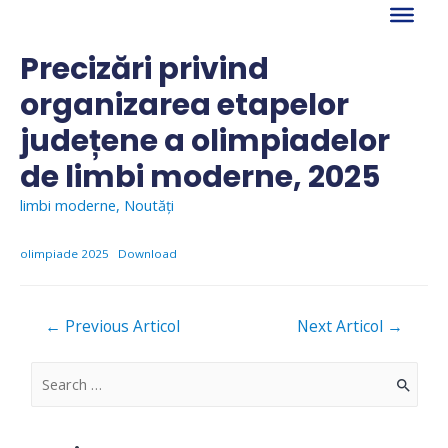
Skip
to
content
Precizări privind
organizarea etapelor
județene a olimpiadelor
de limbi moderne, 2025
limbi moderne
,
Noutăți
olimpiade 2025
Download
Navigare
←
Previous Articol
Next Articol
→
în
articole
S
e
a