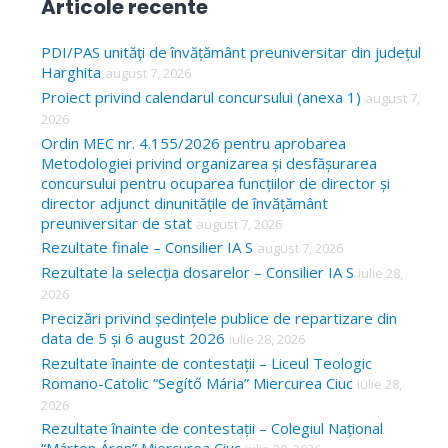
Articole recente
r
c
PDI/PAS unități de învățământ preuniversitar din județul
Harghita
august 7, 2026
h
Proiect privind calendarul concursului (anexa 1)
august 7,
f
2026
o
Ordin MEC nr. 4.155/2026 pentru aprobarea
Metodologiei privind organizarea și desfășurarea
r
concursului pentru ocuparea funcțiilor de director și
:
director adjunct dinunitățile de învățământ
preuniversitar de stat
august 7, 2026
Rezultate finale – Consilier IA S
august 7, 2026
Rezultate la selecția dosarelor – Consilier IA S
iulie 28,
2026
Precizări privind ședințele publice de repartizare din
data de 5 și 6 august 2026
iulie 28, 2026
Rezultate înainte de contestații – Liceul Teologic
Romano-Catolic “Segítő Mária” Miercurea Ciuc
iulie 28,
2026
Rezultate înainte de contestații – Colegiul Național