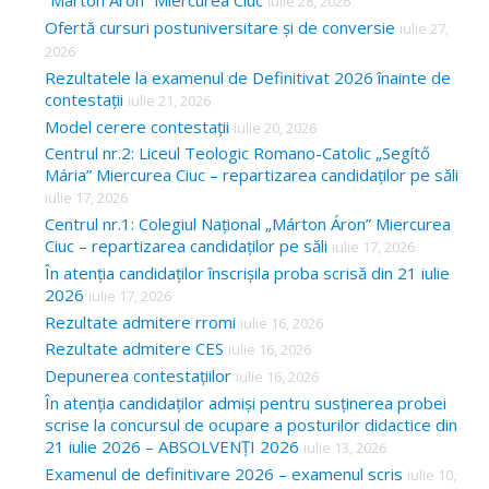
“Márton Áron” Miercurea Ciuc
iulie 28, 2026
Ofertă cursuri postuniversitare și de conversie
iulie 27,
2026
Rezultatele la examenul de Definitivat 2026 înainte de
contestații
iulie 21, 2026
Model cerere contestații
iulie 20, 2026
Centrul nr.2: Liceul Teologic Romano-Catolic „Segítő
Mária” Miercurea Ciuc – repartizarea candidaților pe săli
iulie 17, 2026
Centrul nr.1: Colegiul Național „Márton Áron” Miercurea
Ciuc – repartizarea candidaților pe săli
iulie 17, 2026
În atenția candidaților înscrișila proba scrisă din 21 iulie
2026
iulie 17, 2026
Rezultate admitere rromi
iulie 16, 2026
Rezultate admitere CES
iulie 16, 2026
Depunerea contestațiilor
iulie 16, 2026
În atenția candidaților admiși pentru susținerea probei
scrise la concursul de ocupare a posturilor didactice din
21 iulie 2026 – ABSOLVENȚI 2026
iulie 13, 2026
Examenul de definitivare 2026 – examenul scris
iulie 10,