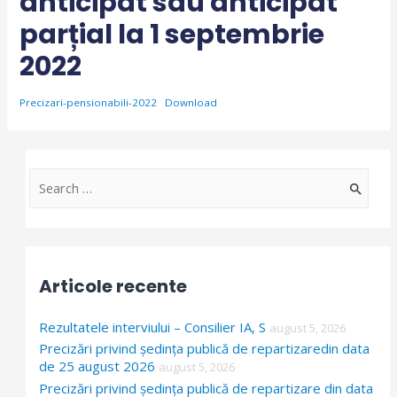
anticipat sau anticipat
parțial la 1 septembrie
2022
Precizari-pensionabili-2022
Download
S
e
a
r
Articole recente
c
h
Rezultatele interviului – Consilier IA, S
august 5, 2026
f
Precizări privind ședința publică de repartizaredin data
de 25 august 2026
o
august 5, 2026
Precizări privind ședința publică de repartizare din data
r