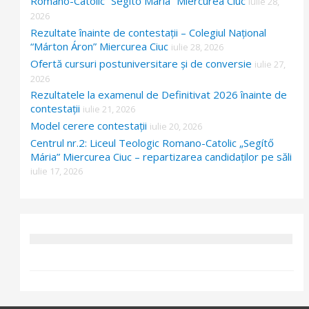
Romano-Catolic “Segítő Mária” Miercurea Ciuc
iulie 28,
2026
Rezultate înainte de contestații – Colegiul Național
“Márton Áron” Miercurea Ciuc
iulie 28, 2026
Ofertă cursuri postuniversitare și de conversie
iulie 27,
2026
Rezultatele la examenul de Definitivat 2026 înainte de
contestații
iulie 21, 2026
Model cerere contestații
iulie 20, 2026
Centrul nr.2: Liceul Teologic Romano-Catolic „Segítő
Mária” Miercurea Ciuc – repartizarea candidaților pe săli
iulie 17, 2026