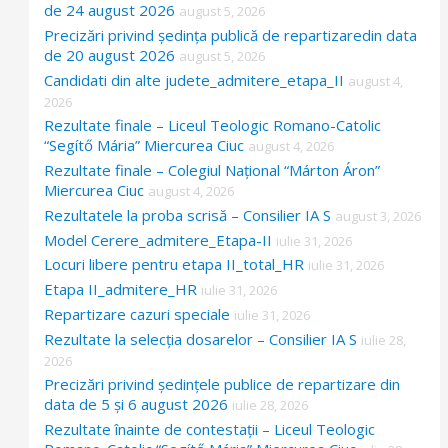
de 24 august 2026
august 5, 2026
:
Precizări privind ședința publică de repartizaredin data
de 20 august 2026
august 5, 2026
Candidati din alte judete_admitere_etapa_II
august 4,
2026
Rezultate finale – Liceul Teologic Romano-Catolic
“Segítő Mária” Miercurea Ciuc
august 4, 2026
Rezultate finale – Colegiul Național “Márton Áron”
Miercurea Ciuc
august 4, 2026
Rezultatele la proba scrisă – Consilier IA S
august 3, 2026
Model Cerere_admitere_Etapa-II
iulie 31, 2026
Locuri libere pentru etapa II_total_HR
iulie 31, 2026
Etapa II_admitere_HR
iulie 31, 2026
Repartizare cazuri speciale
iulie 31, 2026
Rezultate la selecția dosarelor – Consilier IA S
iulie 28,
2026
Precizări privind ședințele publice de repartizare din
data de 5 și 6 august 2026
iulie 28, 2026
Rezultate înainte de contestații – Liceul Teologic