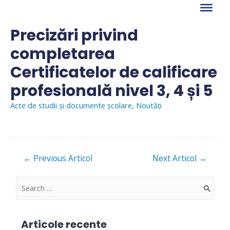
Skip
to
content
Precizări privind
completarea
Certificatelor de calificare
profesională nivel 3, 4 și 5
Acte de studii şi documente şcolare
,
Noutăți
Navigare
←
Previous Articol
Next Articol
→
în
articole
S
e
a
Articole recente