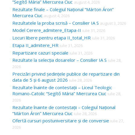
“Segítő Mária” Miercurea Ciuc
august 4, 2026
Rezultate finale – Colegiul Național “Márton Áron”
Miercurea Ciuc
august 4, 2026
Rezultatele la proba scrisă – Consilier IA S
august 3, 2026
Model Cerere_admitere_Etapa-II
iulie 31, 2026
Locuri libere pentru etapa II_total_HR
iulie 31, 2026
Etapa II_admitere_HR
iulie 31, 2026
Repartizare cazuri speciale
iulie 31, 2026
Rezultate la selecția dosarelor – Consilier IA S
iulie 28,
2026
Precizări privind ședințele publice de repartizare din
data de 5 și 6 august 2026
iulie 28, 2026
Rezultate înainte de contestații – Liceul Teologic
Romano-Catolic “Segítő Mária” Miercurea Ciuc
iulie 28,
2026
Rezultate înainte de contestații – Colegiul Național
“Márton Áron” Miercurea Ciuc
iulie 28, 2026
Ofertă cursuri postuniversitare și de conversie
iulie 27,
2026