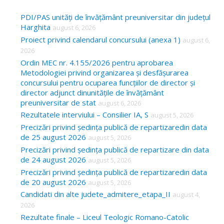
r
c
PDI/PAS unități de învățământ preuniversitar din județul
Harghita
august 6, 2026
h
Proiect privind calendarul concursului (anexa 1)
august 6,
f
2026
o
Ordin MEC nr. 4.155/2026 pentru aprobarea
Metodologiei privind organizarea și desfășurarea
r
concursului pentru ocuparea funcțiilor de director și
:
director adjunct dinunitățile de învățământ
preuniversitar de stat
august 6, 2026
Rezultatele interviului – Consilier IA, S
august 5, 2026
Precizări privind ședința publică de repartizaredin data
de 25 august 2026
august 5, 2026
Precizări privind ședința publică de repartizare din data
de 24 august 2026
august 5, 2026
Precizări privind ședința publică de repartizaredin data
de 20 august 2026
august 5, 2026
Candidati din alte judete_admitere_etapa_II
august 4,
2026
Rezultate finale – Liceul Teologic Romano-Catolic