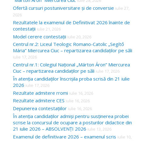
“Márton Áron” Miercurea Ciuc
iulie 28, 2026
Ofertă cursuri postuniversitare și de conversie
iulie 27,
2026
Rezultatele la examenul de Definitivat 2026 înainte de
contestații
iulie 21, 2026
Model cerere contestații
iulie 20, 2026
Centrul nr.2: Liceul Teologic Romano-Catolic „Segítő
Mária” Miercurea Ciuc – repartizarea candidaților pe săli
iulie 17, 2026
Centrul nr.1: Colegiul Național „Márton Áron” Miercurea
Ciuc – repartizarea candidaților pe săli
iulie 17, 2026
În atenția candidaților înscrișila proba scrisă din 21 iulie
2026
iulie 17, 2026
Rezultate admitere rromi
iulie 16, 2026
Rezultate admitere CES
iulie 16, 2026
Depunerea contestațiilor
iulie 16, 2026
În atenția candidaților admiși pentru susținerea probei
scrise la concursul de ocupare a posturilor didactice din
21 iulie 2026 – ABSOLVENȚI 2026
iulie 13, 2026
Examenul de definitivare 2026 – examenul scris
iulie 10,