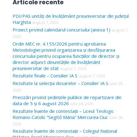
Articole recente
r
c
PDI/PAS unități de învățământ preuniversitar din județul
Harghita
august 7, 2026
h
Proiect privind calendarul concursului (anexa 1)
august 7,
f
2026
o
Ordin MEC nr. 4.155/2026 pentru aprobarea
Metodologiei privind organizarea și desfășurarea
r
concursului pentru ocuparea funcțiilor de director și
:
director adjunct dinunitățile de învățământ
preuniversitar de stat
august 7, 2026
Rezultate finale – Consilier IA S
august 7, 2026
Rezultate la selecția dosarelor – Consilier IA S
iulie 28,
2026
Precizări privind ședințele publice de repartizare din
data de 5 și 6 august 2026
iulie 28, 2026
Rezultate înainte de contestații – Liceul Teologic
Romano-Catolic “Segítő Mária” Miercurea Ciuc
iulie 28,
2026
Rezultate înainte de contestații – Colegiul Național