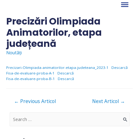
Skip
to
content
Precizări Olimpiada
Animatorilor, etapa
județeană
Noutăți
Precizari-Olimpiada-animatorilor-etapa-judeteana_2023-1
Descarcă
Fisa-de-evaluare-proba-A-1
Descarcă
Fisa-de-evaluare-proba-B-1
Descarcă
Navigare
←
Previous Articol
Next Articol
→
în
articole
S
e
a