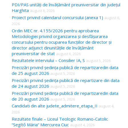
c
PDI/PAS unități de învățământ preuniversitar din județul
Harghita
august 6, 2026
h
Proiect privind calendarul concursului (anexa 1)
august 6,
f
2026
o
Ordin MEC nr. 4.155/2026 pentru aprobarea
Metodologiei privind organizarea și desfășurarea
r
concursului pentru ocuparea funcțiilor de director și
:
director adjunct dinunitățile de învățământ
preuniversitar de stat
august 6, 2026
Rezultatele interviului – Consilier IA, S
august 5, 2026
Precizări privind ședința publică de repartizaredin data
de 25 august 2026
august 5, 2026
Precizări privind ședința publică de repartizare din data
de 24 august 2026
august 5, 2026
Precizări privind ședința publică de repartizaredin data
de 20 august 2026
august 5, 2026
Candidati din alte judete_admitere_etapa_II
august 4,
2026
Rezultate finale – Liceul Teologic Romano-Catolic
“Segítő Mária” Miercurea Ciuc
august 4, 2026