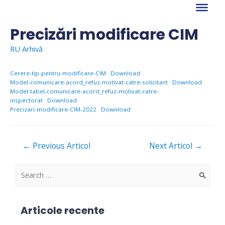
Skip
to
content
Precizări modificare CIM
RU Arhivă
Cerere-tip-pentru-modificare-CIM
Download
Model-comunicare-acord_refuz-motivat-catre-solicitant
Download
Model-tabel-comunicare-acord_refuz-motivat-catre-
inspectorat
Download
Precizari-modificare-CIM-2022
Download
Navigare
←
Previous Articol
Next Articol
→
în
articole
S
e
a
Articole recente
r