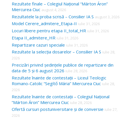
Rezultate finale – Colegiul Național “Márton Áron”
Miercurea Ciuc
august 4, 2026
Rezultatele la proba scrisă – Consilier IA S
august 3, 2026
Model Cerere_admitere_Etapa-II
iulie 31, 2026
Locuri libere pentru etapa II_total_HR
iulie 31, 2026
Etapa II_admitere_HR
iulie 31, 2026
Repartizare cazuri speciale
iulie 31, 2026
Rezultate la selecția dosarelor – Consilier IA S
iulie 28,
2026
Precizări privind ședințele publice de repartizare din
data de 5 și 6 august 2026
iulie 28, 2026
Rezultate înainte de contestații – Liceul Teologic
Romano-Catolic “Segítő Mária” Miercurea Ciuc
iulie 28,
2026
Rezultate înainte de contestații – Colegiul Național
“Márton Áron” Miercurea Ciuc
iulie 28, 2026
Ofertă cursuri postuniversitare și de conversie
iulie 27,
2026