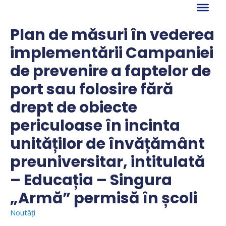
Skip
to
content
Plan de măsuri în vederea
implementării Campaniei
de prevenire a faptelor de
port sau folosire fără
drept de obiecte
periculoase în incinta
unităților de învățământ
preuniversitar, intitulată
– Educația – Singura
„Armă” permisă în școli
Noutăți