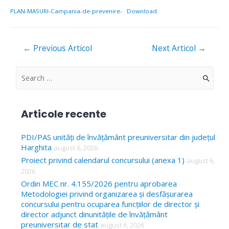
PLAN-MASURI-Campania-de-prevenire-
Download
Navigare
←
Previous Articol
Next Articol
→
în
articole
S
e
a
Articole recente
r
c
PDI/PAS unități de învățământ preuniversitar din județul
Harghita
august 6, 2026
h
Proiect privind calendarul concursului (anexa 1)
august 6,
f
2026
o
Ordin MEC nr. 4.155/2026 pentru aprobarea
Metodologiei privind organizarea și desfășurarea
r
concursului pentru ocuparea funcțiilor de director și
:
director adjunct dinunitățile de învățământ
preuniversitar de stat
august 6, 2026