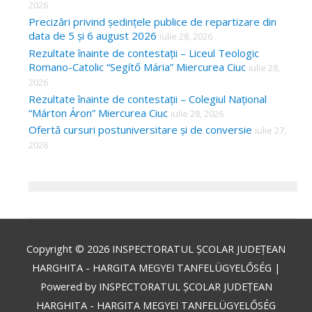
2026
Precizări privind ședințele publice de repartizare din
data de 5 și 6 august 2026
iulie 28, 2026
Rezultate înainte de contestații – Liceul Teologic
Romano-Catolic “Segítő Mária” Miercurea Ciuc
iulie 28,
2026
Rezultate înainte de contestații – Colegiul Național
“Márton Áron” Miercurea Ciuc
iulie 28, 2026
Ofertă cursuri postuniversitare și de conversie
iulie 27,
2026
Copyright © 2026
INSPECTORATUL ȘCOLAR JUDEȚEAN
HARGHITA - HARGITA MEGYEI TANFELÜGYELŐSÉG
|
Powered by
INSPECTORATUL ȘCOLAR JUDEȚEAN
HARGHITA - HARGITA MEGYEI TANFELÜGYELŐSÉG