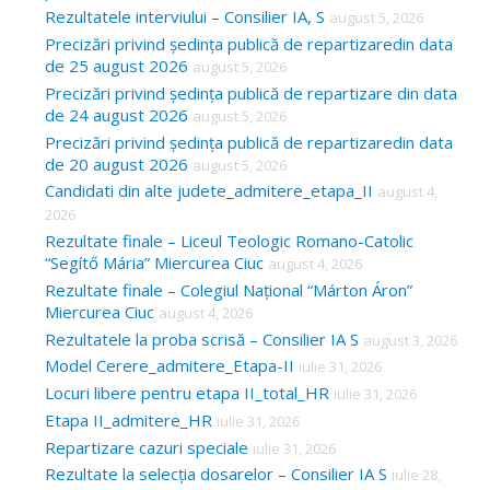
Rezultatele interviului – Consilier IA, S
august 5, 2026
Precizări privind ședința publică de repartizaredin data
de 25 august 2026
august 5, 2026
Precizări privind ședința publică de repartizare din data
de 24 august 2026
august 5, 2026
Precizări privind ședința publică de repartizaredin data
de 20 august 2026
august 5, 2026
Candidati din alte judete_admitere_etapa_II
august 4,
2026
Rezultate finale – Liceul Teologic Romano-Catolic
“Segítő Mária” Miercurea Ciuc
august 4, 2026
Rezultate finale – Colegiul Național “Márton Áron”
Miercurea Ciuc
august 4, 2026
Rezultatele la proba scrisă – Consilier IA S
august 3, 2026
Model Cerere_admitere_Etapa-II
iulie 31, 2026
Locuri libere pentru etapa II_total_HR
iulie 31, 2026
Etapa II_admitere_HR
iulie 31, 2026
Repartizare cazuri speciale
iulie 31, 2026
Rezultate la selecția dosarelor – Consilier IA S
iulie 28,