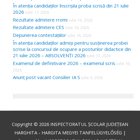
În atenția candidaților înscrișila proba scrisă din 21 iulie
2026
iulie 17, 2026
Rezultate admitere rromi
iulie 16, 2026
Rezultate admitere CES
iulie 16, 2026
Depunerea contestațiilor
iulie 16, 2026
În atenția candidaților admiși pentru susținerea probei
scrise la concursul de ocupare a posturilor didactice din
21 iulie 2026 – ABSOLVENȚI 2026
iulie 13, 2026
Examenul de definitivare 2026 – examenul scris
iulie 10,
2026
Anunț post vacant Consilier IA S
iulie 9, 2026
Copyright © 2026
INSPECTORATUL ȘCOLAR JUDEȚEAN
HARGHITA - HARGITA MEGYEI TANFELÜGYELŐSÉG
|