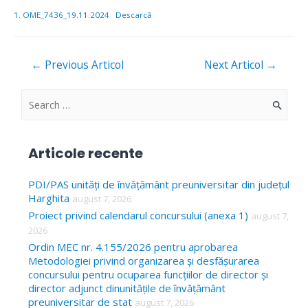
1. OME_7436_19.11.2024
Descarcă
Navigare
←
Previous Articol
Next Articol
→
în
articole
S
e
a
Articole recente
r
c
PDI/PAS unități de învățământ preuniversitar din județul
Harghita
august 7, 2026
h
Proiect privind calendarul concursului (anexa 1)
august 7,
f
2026
o
Ordin MEC nr. 4.155/2026 pentru aprobarea
Metodologiei privind organizarea și desfășurarea
r
concursului pentru ocuparea funcțiilor de director și
:
director adjunct dinunitățile de învățământ
preuniversitar de stat
august 7, 2026