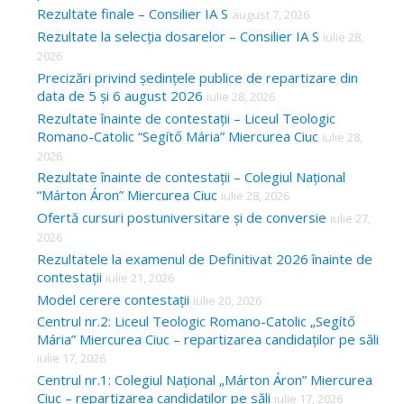
Rezultate finale – Consilier IA S
august 7, 2026
Rezultate la selecția dosarelor – Consilier IA S
iulie 28,
2026
Precizări privind ședințele publice de repartizare din
data de 5 și 6 august 2026
iulie 28, 2026
Rezultate înainte de contestații – Liceul Teologic
Romano-Catolic “Segítő Mária” Miercurea Ciuc
iulie 28,
2026
Rezultate înainte de contestații – Colegiul Național
“Márton Áron” Miercurea Ciuc
iulie 28, 2026
Ofertă cursuri postuniversitare și de conversie
iulie 27,
2026
Rezultatele la examenul de Definitivat 2026 înainte de
contestații
iulie 21, 2026
Model cerere contestații
iulie 20, 2026
Centrul nr.2: Liceul Teologic Romano-Catolic „Segítő
Mária” Miercurea Ciuc – repartizarea candidaților pe săli
iulie 17, 2026
Centrul nr.1: Colegiul Național „Márton Áron” Miercurea
Ciuc – repartizarea candidaților pe săli
iulie 17, 2026