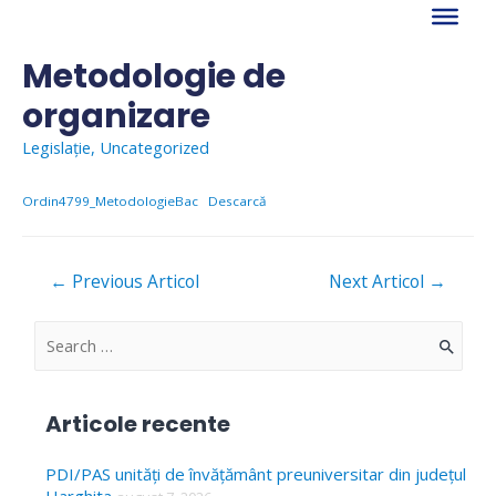
Skip
to
content
Metodologie de
organizare
Legislație
,
Uncategorized
Ordin4799_MetodologieBac
Descarcă
Navigare
←
Previous Articol
Next Articol
→
în
articole
S
e
a
Articole recente
r
c
PDI/PAS unități de învățământ preuniversitar din județul