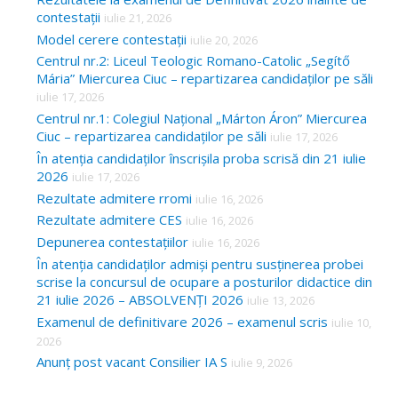
contestații
iulie 21, 2026
Model cerere contestații
iulie 20, 2026
Centrul nr.2: Liceul Teologic Romano-Catolic „Segítő
Mária” Miercurea Ciuc – repartizarea candidaților pe săli
iulie 17, 2026
Centrul nr.1: Colegiul Național „Márton Áron” Miercurea
Ciuc – repartizarea candidaților pe săli
iulie 17, 2026
În atenția candidaților înscrișila proba scrisă din 21 iulie
2026
iulie 17, 2026
Rezultate admitere rromi
iulie 16, 2026
Rezultate admitere CES
iulie 16, 2026
Depunerea contestațiilor
iulie 16, 2026
În atenția candidaților admiși pentru susținerea probei
scrise la concursul de ocupare a posturilor didactice din
21 iulie 2026 – ABSOLVENȚI 2026
iulie 13, 2026
Examenul de definitivare 2026 – examenul scris
iulie 10,
2026
Anunț post vacant Consilier IA S
iulie 9, 2026