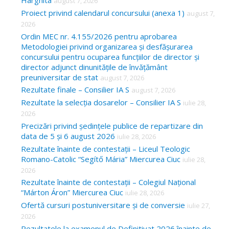
Harghita
august 7, 2026
h
Proiect privind calendarul concursului (anexa 1)
august 7,
f
2026
o
Ordin MEC nr. 4.155/2026 pentru aprobarea
Metodologiei privind organizarea și desfășurarea
r
concursului pentru ocuparea funcțiilor de director și
:
director adjunct dinunitățile de învățământ
preuniversitar de stat
august 7, 2026
Rezultate finale – Consilier IA S
august 7, 2026
Rezultate la selecția dosarelor – Consilier IA S
iulie 28,
2026
Precizări privind ședințele publice de repartizare din
data de 5 și 6 august 2026
iulie 28, 2026
Rezultate înainte de contestații – Liceul Teologic
Romano-Catolic “Segítő Mária” Miercurea Ciuc
iulie 28,
2026
Rezultate înainte de contestații – Colegiul Național
“Márton Áron” Miercurea Ciuc
iulie 28, 2026
Ofertă cursuri postuniversitare și de conversie
iulie 27,
2026
Rezultatele la examenul de Definitivat 2026 înainte de