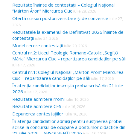
Rezultate înainte de contestații – Colegiul Național
“Márton Áron” Miercurea Ciuc
iulie 28, 2026
Ofertă cursuri postuniversitare și de conversie
iulie 27,
2026
Rezultatele la examenul de Definitivat 2026 înainte de
contestații
iulie 21, 2026
Model cerere contestații
iulie 20, 2026
Centrul nr.2: Liceul Teologic Romano-Catolic „Segítő
Mária” Miercurea Ciuc – repartizarea candidaților pe săli
iulie 17, 2026
Centrul nr.1: Colegiul Național „Márton Áron” Miercurea
Ciuc – repartizarea candidaților pe săli
iulie 17, 2026
În atenția candidaților înscrișila proba scrisă din 21 iulie
2026
iulie 17, 2026
Rezultate admitere rromi
iulie 16, 2026
Rezultate admitere CES
iulie 16, 2026
Depunerea contestațiilor
iulie 16, 2026
În atenția candidaților admiși pentru susținerea probei
scrise la concursul de ocupare a posturilor didactice din
21 iulie 2026 – ABSOLVENȚI 2026
iulie 13, 2026