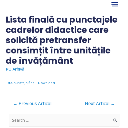
Skip
to
content
Lista finală cu punctajele
cadrelor didactice care
solicită pretransfer
consimțit între unitățile
de învățământ
RU Arhivă
lista-punctaje-final
Download
Navigare
←
Previous Articol
Next Articol
→
în
articole
S