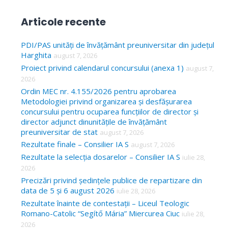
e
a
Articole recente
r
c
PDI/PAS unități de învățământ preuniversitar din județul
Harghita
august 7, 2026
h
Proiect privind calendarul concursului (anexa 1)
august 7,
f
2026
o
Ordin MEC nr. 4.155/2026 pentru aprobarea
Metodologiei privind organizarea și desfășurarea
r
concursului pentru ocuparea funcțiilor de director și
:
director adjunct dinunitățile de învățământ
preuniversitar de stat
august 7, 2026
Rezultate finale – Consilier IA S
august 7, 2026
Rezultate la selecția dosarelor – Consilier IA S
iulie 28,
2026
Precizări privind ședințele publice de repartizare din
data de 5 și 6 august 2026
iulie 28, 2026
Rezultate înainte de contestații – Liceul Teologic
Romano-Catolic “Segítő Mária” Miercurea Ciuc
iulie 28,
2026