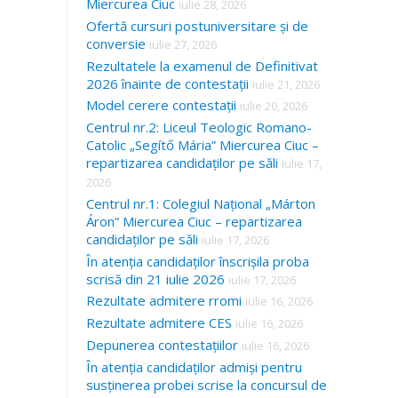
Miercurea Ciuc
iulie 28, 2026
Ofertă cursuri postuniversitare și de
conversie
iulie 27, 2026
Rezultatele la examenul de Definitivat
2026 înainte de contestații
iulie 21, 2026
Model cerere contestații
iulie 20, 2026
Centrul nr.2: Liceul Teologic Romano-
Catolic „Segítő Mária” Miercurea Ciuc –
repartizarea candidaților pe săli
iulie 17,
2026
Centrul nr.1: Colegiul Național „Márton
Áron” Miercurea Ciuc – repartizarea
candidaților pe săli
iulie 17, 2026
În atenția candidaților înscrișila proba
scrisă din 21 iulie 2026
iulie 17, 2026
Rezultate admitere rromi
iulie 16, 2026
Rezultate admitere CES
iulie 16, 2026
Depunerea contestațiilor
iulie 16, 2026
În atenția candidaților admiși pentru
susținerea probei scrise la concursul de