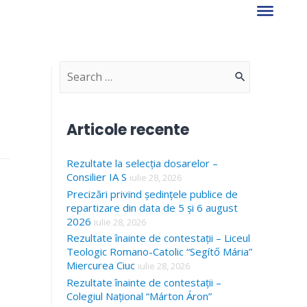
S
e
a
Articole recente
r
Rezultate la selecția dosarelor –
c
Consilier IA S
iulie 28, 2026
h
Precizări privind ședințele publice de
f
repartizare din data de 5 și 6 august
2026
iulie 28, 2026
o
Rezultate înainte de contestații – Liceul
r
Teologic Romano-Catolic “Segítő Mária”
Miercurea Ciuc
iulie 28, 2026
:
Rezultate înainte de contestații –
Colegiul Național “Márton Áron”