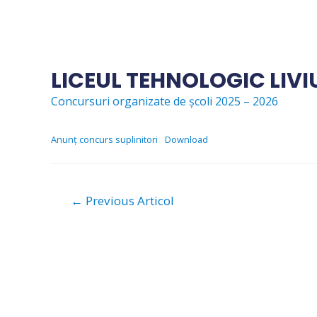
Skip
to
content
LICEUL TEHNOLOGIC LIV
Concursuri organizate de școli 2025 – 2026
Anunț concurs suplinitori
Download
Navigare
←
Previous Articol
în
articole