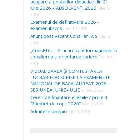
ocupare a posturilor didactice din 21
iulie 2026 – ABSOLVENȚI 2026
iulie 13,
2026
Examenul de definitivare 2026 –
examenul scris
iulie 10, 2026
Anunț post vacant Consilier IA S
iulie 9,
2026
„ConsEDU – Practici transformaționale în
consilierea și orientarea carierei”
iulie 9,
2026
VIZUALIZAREA ȘI CONTESTAREA
LUCRĂRILOR SCRISE LA EXAMENUUL
NAȚIONAL DE BACALAUREAT 2026 –
SESIUNEA IUNIE-IULIE
iulie 6, 2026
Cereri de finanțare eligibile / proiect
”Zâmbet de copil 2026”
iulie 2, 2026
Admitere olimpici
iulie 1, 2026