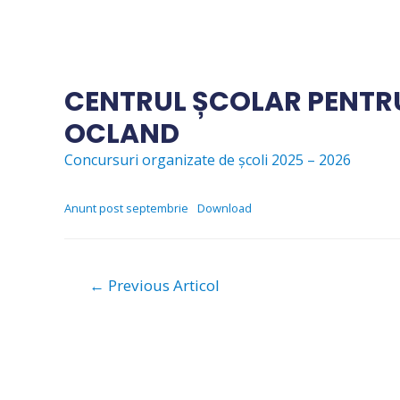
Skip
to
content
CENTRUL ȘCOLAR PENTRU
OCLAND
Concursuri organizate de școli 2025 – 2026
Anunt post septembrie
Download
Navigare
←
Previous Articol
în
articole