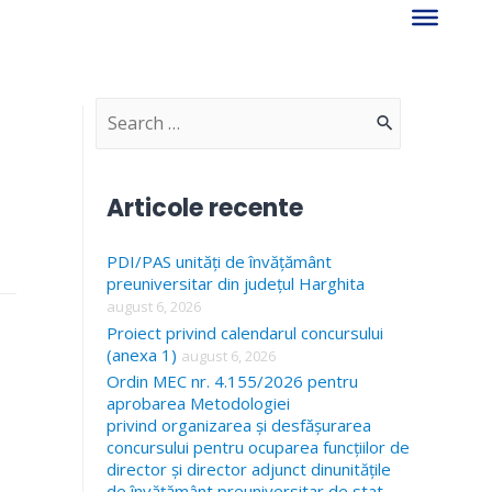
S
e
a
Articole recente
r
PDI/PAS unități de învățământ
c
preuniversitar din județul Harghita
h
august 6, 2026
f
Proiect privind calendarul concursului
(anexa 1)
august 6, 2026
o
Ordin MEC nr. 4.155/2026 pentru
r
aprobarea Metodologiei
privind organizarea și desfășurarea
:
concursului pentru ocuparea funcțiilor de
director și director adjunct dinunitățile
de învățământ preuniversitar de stat