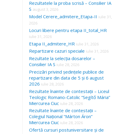
Rezultatele la proba scrisă – Consilier IA
S
august 3, 2026
Model Cerere_admitere_Etapa-II
iulie 31,
2026
Locuri libere pentru etapa II_total_HR
iulie 31, 2026
Etapa II_admitere_HR
iulie 31, 2026
Repartizare cazuri speciale
iulie 31, 2026
Rezultate la selecția dosarelor –
Consilier IA S
iulie 28, 2026
Precizări privind ședințele publice de
repartizare din data de 5 și 6 august
2026
iulie 28, 2026
Rezultate înainte de contestații – Liceul
Teologic Romano-Catolic “Segítő Mária”
Miercurea Ciuc
iulie 28, 2026
Rezultate înainte de contestații –
Colegiul Național “Márton Áron”
Miercurea Ciuc
iulie 28, 2026
Ofertă cursuri postuniversitare și de