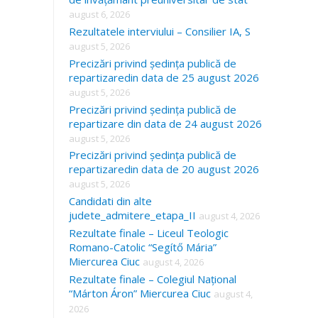
august 6, 2026
Rezultatele interviului – Consilier IA, S
august 5, 2026
Precizări privind ședința publică de
repartizaredin data de 25 august 2026
august 5, 2026
Precizări privind ședința publică de
repartizare din data de 24 august 2026
august 5, 2026
Precizări privind ședința publică de
repartizaredin data de 20 august 2026
august 5, 2026
Candidati din alte
judete_admitere_etapa_II
august 4, 2026
Rezultate finale – Liceul Teologic
Romano-Catolic “Segítő Mária”
Miercurea Ciuc
august 4, 2026
Rezultate finale – Colegiul Național
“Márton Áron” Miercurea Ciuc
august 4,
2026