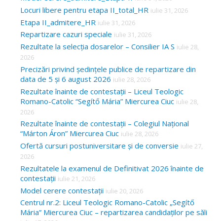
Locuri libere pentru etapa II_total_HR
iulie 31, 2026
Etapa II_admitere_HR
iulie 31, 2026
Repartizare cazuri speciale
iulie 31, 2026
Rezultate la selecția dosarelor – Consilier IA S
iulie 28,
2026
Precizări privind ședințele publice de repartizare din
data de 5 și 6 august 2026
iulie 28, 2026
Rezultate înainte de contestații – Liceul Teologic
Romano-Catolic “Segítő Mária” Miercurea Ciuc
iulie 28,
2026
Rezultate înainte de contestații – Colegiul Național
“Márton Áron” Miercurea Ciuc
iulie 28, 2026
Ofertă cursuri postuniversitare și de conversie
iulie 27,
2026
Rezultatele la examenul de Definitivat 2026 înainte de
contestații
iulie 21, 2026
Model cerere contestații
iulie 20, 2026
Centrul nr.2: Liceul Teologic Romano-Catolic „Segítő
Mária” Miercurea Ciuc – repartizarea candidaților pe săli