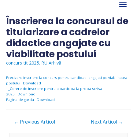
Skip
to
content
Înscrierea la concursul de
titularizare a cadrelor
didactice angajate cu
viabilitate postului
concurs tit 2025
,
RU Arhivă
Precizare inscriere la concurs pentru candidatii angajati pe viabilitatea
postului
Download
1_Cerere de inscriere pentru a participa la proba scrisa
2025
Download
Pagina de garda
Download
Navigare
←
Previous Articol
Next Articol
→
în
articole