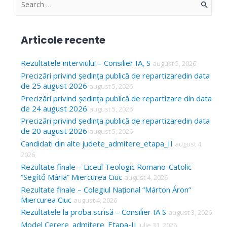
S
e
a
Articole recente
r
c
Rezultatele interviului – Consilier IA, S
august 5, 2026
Precizări privind ședința publică de repartizaredin data
h
de 25 august 2026
august 5, 2026
f
Precizări privind ședința publică de repartizare din data
o
de 24 august 2026
august 5, 2026
Precizări privind ședința publică de repartizaredin data
r
de 20 august 2026
august 5, 2026
:
Candidati din alte judete_admitere_etapa_II
august 4,
2026
Rezultate finale – Liceul Teologic Romano-Catolic
“Segítő Mária” Miercurea Ciuc
august 4, 2026
Rezultate finale – Colegiul Național “Márton Áron”
Miercurea Ciuc
august 4, 2026
Rezultatele la proba scrisă – Consilier IA S
august 3, 2026
Model Cerere_admitere_Etapa-II
iulie 31, 2026