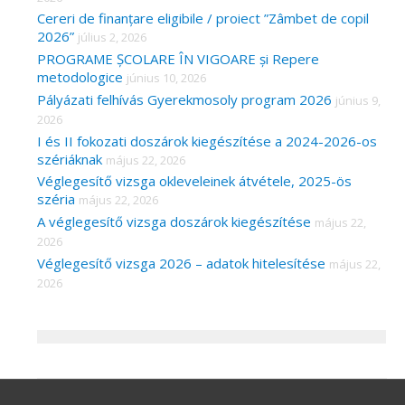
Cereri de finanțare eligibile / proiect ”Zâmbet de copil
2026”
július 2, 2026
PROGRAME ȘCOLARE ÎN VIGOARE și Repere
metodologice
június 10, 2026
Pályázati felhívás Gyerekmosoly program 2026
június 9,
2026
I és II fokozati doszárok kiegészítése a 2024-2026-os
szériáknak
május 22, 2026
Véglegesítő vizsga okleveleinek átvétele, 2025-ös
széria
május 22, 2026
A véglegesítő vizsga doszárok kiegészítése
május 22,
2026
Véglegesítő vizsga 2026 – adatok hitelesítése
május 22,
2026