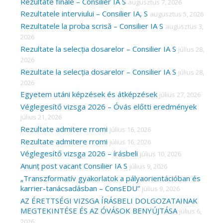
c
Rezultate finale – Consilier IA S
augusztus 7, 2026
Rezultatele interviului – Consilier IA, S
augusztus 5, 2026
h
Rezultatele la proba scrisă – Consilier IA S
augusztus 3,
f
2026
o
Rezultate la selecția dosarelor – Consilier IA S
július 28,
r
2026
Rezultate la selecția dosarelor – Consilier IA S
július 28,
:
2026
Egyetem utáni képzések és átképzések
július 27, 2026
Véglegesítő vizsga 2026 – Óvás előtti eredmények
július 21, 2026
Rezultate admitere rromi
július 16, 2026
Rezultate admitere rromi
július 16, 2026
Véglegesítő vizsga 2026 – írásbeli
július 10, 2026
Anunț post vacant Consilier IA S
július 9, 2026
„Transzformatív gyakorlatok a pályaorientációban és
karrier-tanácsadásban – ConsEDU”
július 9, 2026
AZ ÉRETTSÉGI VIZSGA ÍRÁSBELI DOLGOZATAINAK
MEGTEKINTÉSE ÉS AZ ÓVÁSOK BENYÚJTÁSA
július 6,
2026