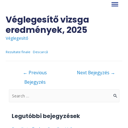
Skip
to
content
Véglegesítő vizsga
eredmények, 2025
Véglegesítő
Rezultate finale
Descarcă
Bejegyzés
←
Previous
Next Bejegyzés
→
navigáció
Bejegyzés
S
e
a
Legutóbbi bejegyzések
r