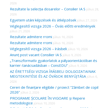
2026
f
Rezultate la selecția dosarelor – Consilier IA S
július 28,
o
2026
r
Egyetem utáni képzések és átképzések
július 27, 2026
Véglegesítő vizsga 2026 – Óvás előtti eredmények
:
július 21, 2026
Rezultate admitere rromi
július 16, 2026
Rezultate admitere rromi
július 16, 2026
Véglegesítő vizsga 2026 – írásbeli
július 10, 2026
Anunț post vacant Consilier IA S
július 9, 2026
„Transzformatív gyakorlatok a pályaorientációban és
karrier-tanácsadásban – ConsEDU”
július 9, 2026
AZ ÉRETTSÉGI VIZSGA ÍRÁSBELI DOLGOZATAINAK
MEGTEKINTÉSE ÉS AZ ÓVÁSOK BENYÚJTÁSA
július 6,
2026
Cereri de finanțare eligibile / proiect ”Zâmbet de copil
2026”
július 2, 2026
PROGRAME ȘCOLARE ÎN VIGOARE și Repere
metodologice
június 10, 2026