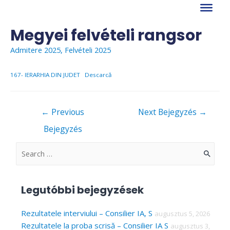
Skip
to
content
Megyei felvételi rangsor
Admitere 2025
,
Felvételi 2025
167- IERARHIA DIN JUDET
Descarcă
Bejegyzés
←
Previous
Next Bejegyzés
→
navigáció
Bejegyzés
S
e
a
Legutóbbi bejegyzések
r
c
Rezultatele interviului – Consilier IA, S
augusztus 5, 2026
Rezultatele la proba scrisă – Consilier IA S
augusztus 3,
h