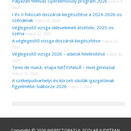
Pályázati felhívás Gyerekmosoly program 2026
június 9,
2026
I és II fokozati doszárok kiegészítése a 2024-2026-os
szériáknak
május 22, 2026
Véglegesítő vizsga okleveleinek átvétele, 2025-ös
széria
május 22, 2026
A véglegesítő vizsga doszárok kiegészítése
május 22,
2026
Véglegesítő vizsga 2026 – adatok hitelesítése
május 22,
2026
Tenis de masă- etapa NAȚIONALĂ – nivel gimnazial
május 10, 2026
A székelyudvarhelyi-és körzeti iskolák igazgatóinak
figyelmébe-Sulibörze 2026
május 7, 2026
Copyright © 2026
INSPECTORATUL ȘCOLAR JUDEȚEAN