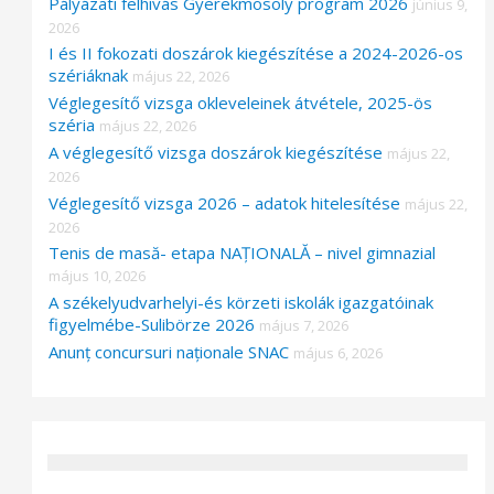
Pályázati felhívás Gyerekmosoly program 2026
június 9,
2026
I és II fokozati doszárok kiegészítése a 2024-2026-os
szériáknak
május 22, 2026
Véglegesítő vizsga okleveleinek átvétele, 2025-ös
széria
május 22, 2026
A véglegesítő vizsga doszárok kiegészítése
május 22,
2026
Véglegesítő vizsga 2026 – adatok hitelesítése
május 22,
2026
Tenis de masă- etapa NAȚIONALĂ – nivel gimnazial
május 10, 2026
A székelyudvarhelyi-és körzeti iskolák igazgatóinak
figyelmébe-Sulibörze 2026
május 7, 2026
Anunț concursuri naționale SNAC
május 6, 2026