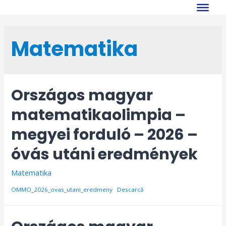
Skip
to
content
Matematika
Országos magyar
matematikaolimpia –
megyei forduló – 2026 –
óvás utáni eredmények
Matematika
OMMO_2026_ovas_utani_eredmeny
Descarcă