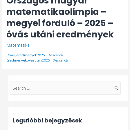
Országos magyar
matematikaolimpia –
megyei forduló – 2025 –
óvás utáni eredmények
Matematika
Ovas_eredmenyek2025
Descarcă
Eredmenyekovasutan2025
Descarcă
S
e
a
r
Legutóbbi bejegyzések
c
h