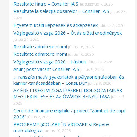
Rezultate finale – Consilier IA S
augusztus 7, 2026
f
Rezultate la selecția dosarelor – Consilier IA S
július 28,
o
2026
Egyetem utáni képzések és átképzések
július 27, 2026
r
Véglegesítő vizsga 2026 – Óvás előtti eredmények
:
július 21, 2026
Rezultate admitere rromi
július 16, 2026
Rezultate admitere rromi
július 16, 2026
Véglegesítő vizsga 2026 – írásbeli
július 10, 2026
Anunț post vacant Consilier IA S
július 9, 2026
„Transzformatív gyakorlatok a pályaorientációban és
karrier-tanácsadásban – ConsEDU”
július 9, 2026
AZ ÉRETTSÉGI VIZSGA ÍRÁSBELI DOLGOZATAINAK
MEGTEKINTÉSE ÉS AZ ÓVÁSOK BENYÚJTÁSA
július 6,
2026
Cereri de finanțare eligibile / proiect ”Zâmbet de copil
2026”
július 2, 2026
PROGRAME ȘCOLARE ÎN VIGOARE și Repere
metodologice
június 10, 2026