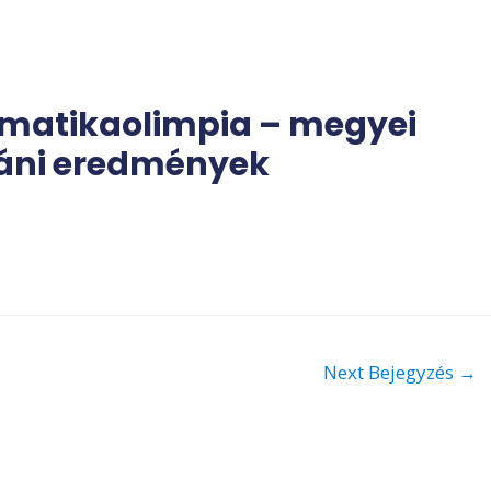
matikaolimpia – megyei
utáni eredmények
Next Bejegyzés
→