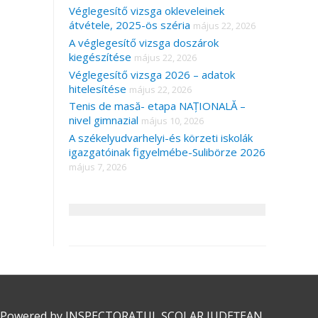
Véglegesítő vizsga okleveleinek
átvétele, 2025-ös széria
május 22, 2026
A véglegesítő vizsga doszárok
kiegészítése
május 22, 2026
Véglegesítő vizsga 2026 – adatok
hitelesítése
május 22, 2026
Tenis de masă- etapa NAȚIONALĂ –
nivel gimnazial
május 10, 2026
A székelyudvarhelyi-és körzeti iskolák
igazgatóinak figyelmébe-Sulibörze 2026
május 7, 2026
 Powered by
INSPECTORATUL ȘCOLAR JUDEȚEAN