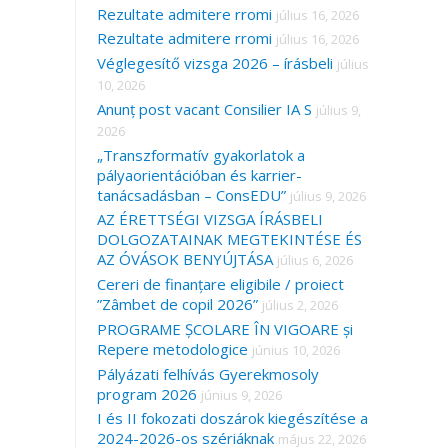
Rezultate admitere rromi
július 16, 2026
Rezultate admitere rromi
július 16, 2026
Véglegesítő vizsga 2026 – írásbeli
július
10, 2026
Anunț post vacant Consilier IA S
július 9,
2026
„Transzformatív gyakorlatok a
pályaorientációban és karrier-
tanácsadásban – ConsEDU”
július 9, 2026
AZ ÉRETTSÉGI VIZSGA ÍRÁSBELI
DOLGOZATAINAK MEGTEKINTÉSE ÉS
AZ ÓVÁSOK BENYÚJTÁSA
július 6, 2026
Cereri de finanțare eligibile / proiect
”Zâmbet de copil 2026”
július 2, 2026
PROGRAME ȘCOLARE ÎN VIGOARE și
Repere metodologice
június 10, 2026
Pályázati felhívás Gyerekmosoly
program 2026
június 9, 2026
I és II fokozati doszárok kiegészítése a
2024-2026-os szériáknak
május 22, 2026