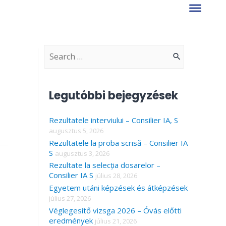
S
e
a
Legutóbbi bejegyzések
r
Rezultatele interviului – Consilier IA, S
c
augusztus 5, 2026
h
Rezultatele la proba scrisă – Consilier IA
f
S
augusztus 3, 2026
Rezultate la selecția dosarelor –
o
Consilier IA S
július 28, 2026
r
Egyetem utáni képzések és átképzések
július 27, 2026
:
Véglegesítő vizsga 2026 – Óvás előtti
eredmények
július 21, 2026