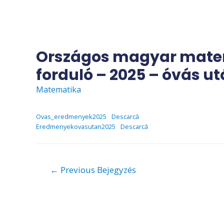
Skip
to
content
Országos magyar mate
forduló – 2025 – óvás 
Matematika
Ovas_eredmenyek2025
Descarcă
Eredmenyekovasutan2025
Descarcă
Bejegyzés
←
Previous Bejegyzés
navigáció