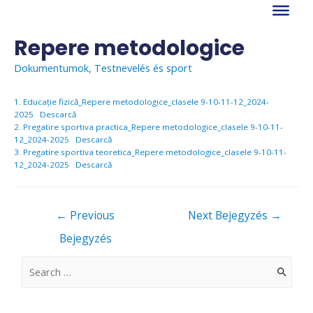
Skip
to
content
Repere metodologice
Dokumentumok
,
Testnevelés és sport
1. Educație fizică_Repere metodologice_clasele 9-10-11-12_2024-
2025
Descarcă
2. Pregatire sportiva practica_Repere metodologice_clasele 9-10-11-
12_2024-2025
Descarcă
3. Pregatire sportiva teoretica_Repere metodologice_clasele 9-10-11-
12_2024-2025
Descarcă
Bejegyzés
←
Previous
Next Bejegyzés
→
navigáció
Bejegyzés
S
e
a