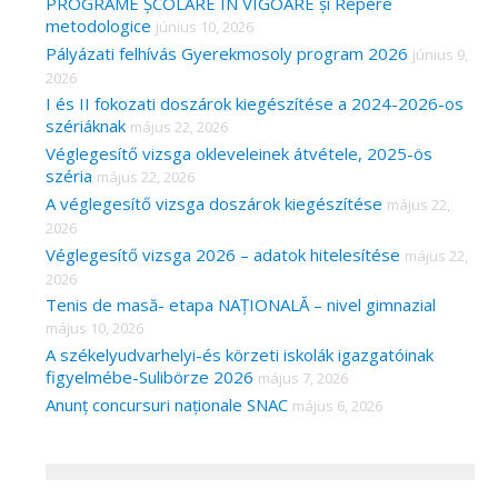
PROGRAME ȘCOLARE ÎN VIGOARE și Repere
metodologice
június 10, 2026
Pályázati felhívás Gyerekmosoly program 2026
június 9,
2026
I és II fokozati doszárok kiegészítése a 2024-2026-os
szériáknak
május 22, 2026
Véglegesítő vizsga okleveleinek átvétele, 2025-ös
széria
május 22, 2026
A véglegesítő vizsga doszárok kiegészítése
május 22,
2026
Véglegesítő vizsga 2026 – adatok hitelesítése
május 22,
2026
Tenis de masă- etapa NAȚIONALĂ – nivel gimnazial
május 10, 2026
A székelyudvarhelyi-és körzeti iskolák igazgatóinak
figyelmébe-Sulibörze 2026
május 7, 2026
Anunț concursuri naționale SNAC
május 6, 2026