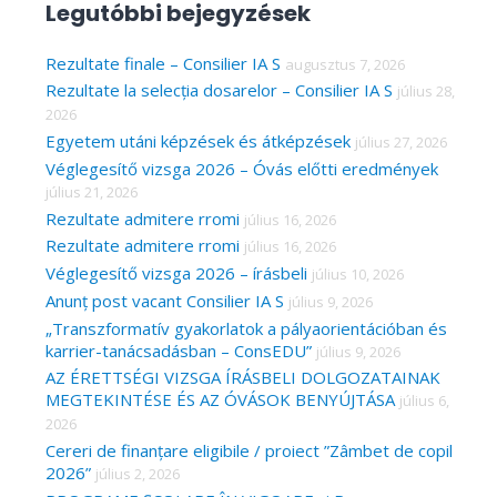
Legutóbbi bejegyzések
r
c
Rezultate finale – Consilier IA S
augusztus 7, 2026
Rezultate la selecția dosarelor – Consilier IA S
július 28,
h
2026
f
Egyetem utáni képzések és átképzések
július 27, 2026
o
Véglegesítő vizsga 2026 – Óvás előtti eredmények
r
július 21, 2026
Rezultate admitere rromi
július 16, 2026
:
Rezultate admitere rromi
július 16, 2026
Véglegesítő vizsga 2026 – írásbeli
július 10, 2026
Anunț post vacant Consilier IA S
július 9, 2026
„Transzformatív gyakorlatok a pályaorientációban és
karrier-tanácsadásban – ConsEDU”
július 9, 2026
AZ ÉRETTSÉGI VIZSGA ÍRÁSBELI DOLGOZATAINAK
MEGTEKINTÉSE ÉS AZ ÓVÁSOK BENYÚJTÁSA
július 6,
2026
Cereri de finanțare eligibile / proiect ”Zâmbet de copil
2026”
július 2, 2026