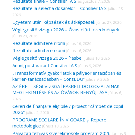
c
Rezultate finale – Consilier IA S
augusztus 7, 2026
Rezultate la selecția dosarelor – Consilier IA S
július 28,
h
2026
f
Egyetem utáni képzések és átképzések
július 27, 2026
o
Véglegesítő vizsga 2026 – Óvás előtti eredmények
r
július 21, 2026
Rezultate admitere rromi
július 16, 2026
:
Rezultate admitere rromi
július 16, 2026
Véglegesítő vizsga 2026 – írásbeli
július 10, 2026
Anunț post vacant Consilier IA S
július 9, 2026
„Transzformatív gyakorlatok a pályaorientációban és
karrier-tanácsadásban – ConsEDU”
július 9, 2026
AZ ÉRETTSÉGI VIZSGA ÍRÁSBELI DOLGOZATAINAK
MEGTEKINTÉSE ÉS AZ ÓVÁSOK BENYÚJTÁSA
július 6,
2026
Cereri de finanțare eligibile / proiect ”Zâmbet de copil
2026”
július 2, 2026
PROGRAME ȘCOLARE ÎN VIGOARE și Repere
metodologice
június 10, 2026
Pályázati felhívás Gyerekmosoly program 2026
június 9,