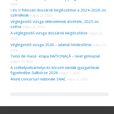
2026
I és II fokozati doszárok kiegészítése a 2024-2026-os
szériáknak
május 22, 2026
Véglegesítő vizsga okleveleinek átvétele, 2025-ös
széria
május 22, 2026
A véglegesítő vizsga doszárok kiegészítése
május 22,
2026
Véglegesítő vizsga 2026 – adatok hitelesítése
május 22,
2026
Tenis de masă- etapa NAȚIONALĂ – nivel gimnazial
május 10, 2026
A székelyudvarhelyi-és körzeti iskolák igazgatóinak
figyelmébe-Sulibörze 2026
május 7, 2026
Anunț concursuri naționale SNAC
május 6, 2026