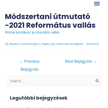
Skip
to
content
Módszertani útmutató
-2021 Református vallás
Római katolikus/ protestáns vallás
26_Repere_metodologice_religie_cult_reformat_evanghelic
Descarcă
Bejegyzés
←
Previous
Next Bejegyzés
→
navigáció
Bejegyzés
S
e
a
Legutóbbi bejegyzések
r