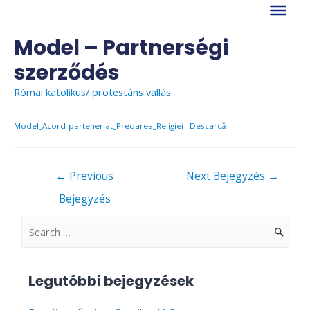
Skip
to
content
Model – Partnerségi
szerződés
Római katolikus/ protestáns vallás
Model_Acord-parteneriat_Predarea_Religiei
Descarcă
Bejegyzés
←
Previous
Next Bejegyzés
→
navigáció
Bejegyzés
S
e
a
Legutóbbi bejegyzések
r