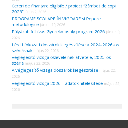
Cereri de finanțare eligibile / proiect ”Zâmbet de copil
2026”
július 2, 2026
PROGRAME ȘCOLARE ÎN VIGOARE și Repere
metodologice
június 10, 2026
Pályázati felhívás Gyerekmosoly program 2026
június 9,
2026
I és II fokozati doszárok kiegészítése a 2024-2026-os
szériáknak
május 22, 2026
Véglegesítő vizsga okleveleinek átvétele, 2025-ös
széria
május 22, 2026
A véglegesítő vizsga doszárok kiegészítése
május 22,
2026
Véglegesítő vizsga 2026 – adatok hitelesítése
május 22,
2026