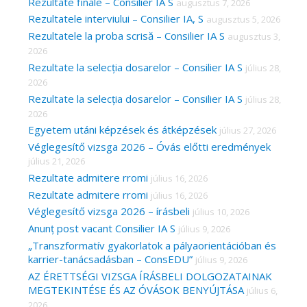
c
Rezultate finale – Consilier IA S
augusztus 7, 2026
Rezultatele interviului – Consilier IA, S
augusztus 5, 2026
h
Rezultatele la proba scrisă – Consilier IA S
augusztus 3,
f
2026
o
Rezultate la selecția dosarelor – Consilier IA S
július 28,
r
2026
Rezultate la selecția dosarelor – Consilier IA S
július 28,
:
2026
Egyetem utáni képzések és átképzések
július 27, 2026
Véglegesítő vizsga 2026 – Óvás előtti eredmények
július 21, 2026
Rezultate admitere rromi
július 16, 2026
Rezultate admitere rromi
július 16, 2026
Véglegesítő vizsga 2026 – írásbeli
július 10, 2026
Anunț post vacant Consilier IA S
július 9, 2026
„Transzformatív gyakorlatok a pályaorientációban és
karrier-tanácsadásban – ConsEDU”
július 9, 2026
AZ ÉRETTSÉGI VIZSGA ÍRÁSBELI DOLGOZATAINAK
MEGTEKINTÉSE ÉS AZ ÓVÁSOK BENYÚJTÁSA
július 6,
2026