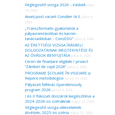
Véglegesítő vizsga 2026 – írásbeli
július
10, 2026
Anunț post vacant Consilier IA S
július 9,
2026
„Transzformatív gyakorlatok a
pályaorientációban és karrier-
tanácsadásban – ConsEDU”
július 9, 2026
AZ ÉRETTSÉGI VIZSGA ÍRÁSBELI
DOLGOZATAINAK MEGTEKINTÉSE ÉS
AZ ÓVÁSOK BENYÚJTÁSA
július 6, 2026
Cereri de finanțare eligibile / proiect
”Zâmbet de copil 2026”
július 2, 2026
PROGRAME ȘCOLARE ÎN VIGOARE și
Repere metodologice
június 10, 2026
Pályázati felhívás Gyerekmosoly
program 2026
június 9, 2026
I és II fokozati doszárok kiegészítése a
2024-2026-os szériáknak
május 22, 2026
Véglegesítő vizsga okleveleinek
átvétele, 2025-ös széria
május 22, 2026