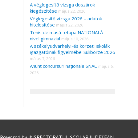
A véglegesítő vizsga doszárok
kiegészítése
május 22, 2026
Véglegesítő vizsga 2026 – adatok
hitelesítése
május 22, 2026
Tenis de masă- etapa NAȚIONALĂ –
nivel gimnazial
május 10, 2026
A székelyudvarhelyi-és körzeti iskolák
igazgatóinak figyelmébe-Sulibörze 2026
május 7, 2026
Anunț concursuri naționale SNAC
május 6,
2026
 Powered by
INSPECTORATUL ȘCOLAR JUDEȚEAN