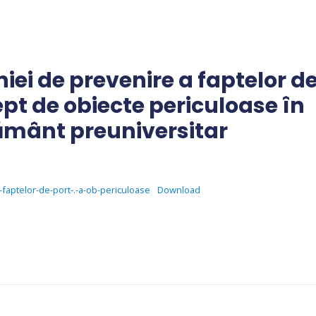
i de prevenire a faptelor d
ept de obiecte periculoase în
țământ preuniversitar
faptelor-de-port-.-a-ob-periculoase
Download