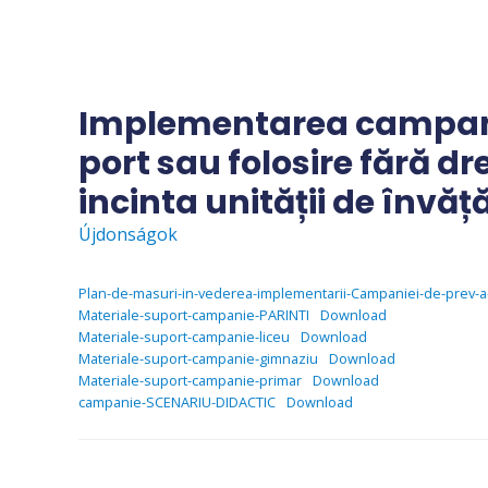
Skip
to
content
Implementarea campanie
port sau folosire fără dr
incinta unității de învă
Újdonságok
Plan-de-masuri-in-vederea-implementarii-Campaniei-de-prev-a-
Materiale-suport-campanie-PARINTI
Download
Materiale-suport-campanie-liceu
Download
Materiale-suport-campanie-gimnaziu
Download
Materiale-suport-campanie-primar
Download
campanie-SCENARIU-DIDACTIC
Download
Bejegyzés