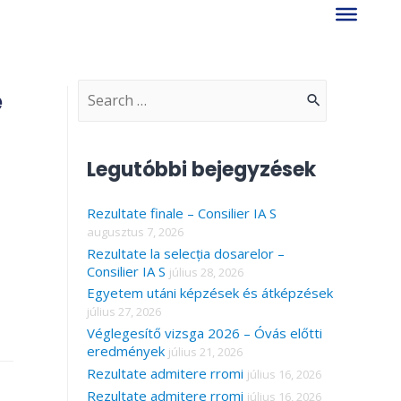
e
S
e
a
Legutóbbi bejegyzések
r
Rezultate finale – Consilier IA S
c
augusztus 7, 2026
h
Rezultate la selecția dosarelor –
f
Consilier IA S
július 28, 2026
Egyetem utáni képzések és átképzések
o
július 27, 2026
r
Véglegesítő vizsga 2026 – Óvás előtti
eredmények
július 21, 2026
:
Rezultate admitere rromi
július 16, 2026
Rezultate admitere rromi
július 16, 2026