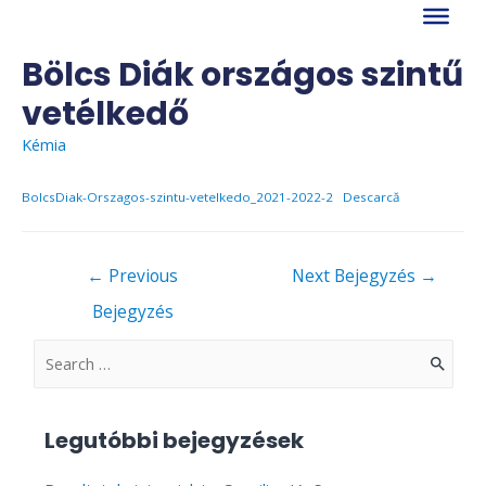
Skip
to
content
Bölcs Diák országos szintű
vetélkedő
Kémia
BolcsDiak-Orszagos-szintu-vetelkedo_2021-2022-2
Descarcă
Bejegyzés
←
Previous
Next Bejegyzés
→
navigáció
Bejegyzés
S
e
a
Legutóbbi bejegyzések
r