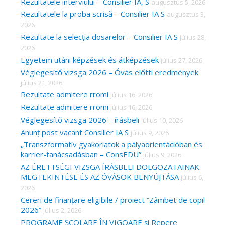
c
Rezultatele interviului – Consilier IA, S
augusztus 5, 2026
Rezultatele la proba scrisă – Consilier IA S
augusztus 3,
h
2026
f
Rezultate la selecția dosarelor – Consilier IA S
július 28,
o
2026
r
Egyetem utáni képzések és átképzések
július 27, 2026
Véglegesítő vizsga 2026 – Óvás előtti eredmények
:
július 21, 2026
Rezultate admitere rromi
július 16, 2026
Rezultate admitere rromi
július 16, 2026
Véglegesítő vizsga 2026 – írásbeli
július 10, 2026
Anunț post vacant Consilier IA S
július 9, 2026
„Transzformatív gyakorlatok a pályaorientációban és
karrier-tanácsadásban – ConsEDU”
július 9, 2026
AZ ÉRETTSÉGI VIZSGA ÍRÁSBELI DOLGOZATAINAK
MEGTEKINTÉSE ÉS AZ ÓVÁSOK BENYÚJTÁSA
július 6,
2026
Cereri de finanțare eligibile / proiect ”Zâmbet de copil
2026”
július 2, 2026
PROGRAME ȘCOLARE ÎN VIGOARE și Repere