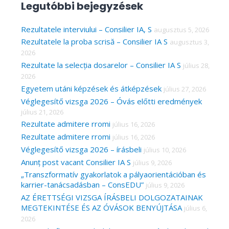
Legutóbbi bejegyzések
r
c
Rezultatele interviului – Consilier IA, S
augusztus 5, 2026
Rezultatele la proba scrisă – Consilier IA S
augusztus 3,
h
2026
f
Rezultate la selecția dosarelor – Consilier IA S
július 28,
o
2026
r
Egyetem utáni képzések és átképzések
július 27, 2026
Véglegesítő vizsga 2026 – Óvás előtti eredmények
:
július 21, 2026
Rezultate admitere rromi
július 16, 2026
Rezultate admitere rromi
július 16, 2026
Véglegesítő vizsga 2026 – írásbeli
július 10, 2026
Anunț post vacant Consilier IA S
július 9, 2026
„Transzformatív gyakorlatok a pályaorientációban és
karrier-tanácsadásban – ConsEDU”
július 9, 2026
AZ ÉRETTSÉGI VIZSGA ÍRÁSBELI DOLGOZATAINAK
MEGTEKINTÉSE ÉS AZ ÓVÁSOK BENYÚJTÁSA
július 6,
2026