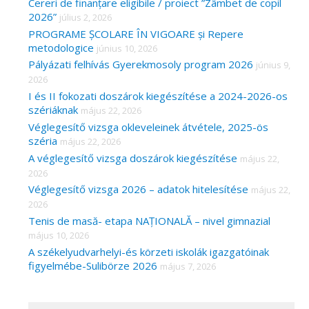
Cereri de finanțare eligibile / proiect ”Zâmbet de copil
2026”
július 2, 2026
PROGRAME ȘCOLARE ÎN VIGOARE și Repere
metodologice
június 10, 2026
Pályázati felhívás Gyerekmosoly program 2026
június 9,
2026
I és II fokozati doszárok kiegészítése a 2024-2026-os
szériáknak
május 22, 2026
Véglegesítő vizsga okleveleinek átvétele, 2025-ös
széria
május 22, 2026
A véglegesítő vizsga doszárok kiegészítése
május 22,
2026
Véglegesítő vizsga 2026 – adatok hitelesítése
május 22,
2026
Tenis de masă- etapa NAȚIONALĂ – nivel gimnazial
május 10, 2026
A székelyudvarhelyi-és körzeti iskolák igazgatóinak
figyelmébe-Sulibörze 2026
május 7, 2026