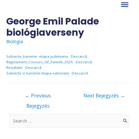
Skip
to
content
George Emil Palade
biológiaverseny
Biológia
Subiecte_bareme- etapa judeteana
Descarcă
Regulament_Concurs_GE_Palade_2025
Descarcă
Rezultate
Descarcă
Subiecte si bareme-etapa nationala
Descarcă
Bejegyzés
←
Previous
Next Bejegyzés
→
navigáció
Bejegyzés
S
e
a