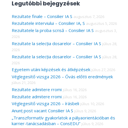
Legutóbbi bejegyzések
r
c
Rezultate finale – Consilier IA S
augusztus 7, 2026
Rezultatele interviului – Consilier IA, S
augusztus 5, 2026
h
Rezultatele la proba scrisă – Consilier IA S
augusztus 3,
f
2026
o
Rezultate la selecția dosarelor – Consilier IA S
július 28,
r
2026
Rezultate la selecția dosarelor – Consilier IA S
július 28,
:
2026
Egyetem utáni képzések és átképzések
július 27, 2026
Véglegesítő vizsga 2026 – Óvás előtti eredmények
július 21, 2026
Rezultate admitere rromi
július 16, 2026
Rezultate admitere rromi
július 16, 2026
Véglegesítő vizsga 2026 – írásbeli
július 10, 2026
Anunț post vacant Consilier IA S
július 9, 2026
„Transzformatív gyakorlatok a pályaorientációban és
karrier-tanácsadásban – ConsEDU”
július 9, 2026