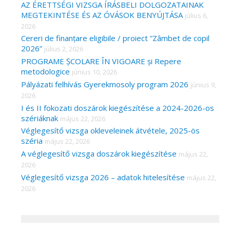
AZ ÉRETTSÉGI VIZSGA ÍRÁSBELI DOLGOZATAINAK
MEGTEKINTÉSE ÉS AZ ÓVÁSOK BENYÚJTÁSA
július 6,
2026
Cereri de finanțare eligibile / proiect ”Zâmbet de copil
2026”
július 2, 2026
PROGRAME ȘCOLARE ÎN VIGOARE și Repere
metodologice
június 10, 2026
Pályázati felhívás Gyerekmosoly program 2026
június 9,
2026
I és II fokozati doszárok kiegészítése a 2024-2026-os
szériáknak
május 22, 2026
Véglegesítő vizsga okleveleinek átvétele, 2025-ös
széria
május 22, 2026
A véglegesítő vizsga doszárok kiegészítése
május 22,
2026
Véglegesítő vizsga 2026 – adatok hitelesítése
május 22,
2026