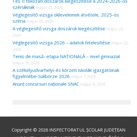
I és II fokozati doszárok kiegészítése a 2024-2026-os
szériáknak
május 22, 2026
Véglegesítő vizsga okleveleinek átvétele, 2025-ös
széria
május 22, 2026
A véglegesítő vizsga doszárok kiegészítése
május 22,
2026
Véglegesítő vizsga 2026 – adatok hitelesítése
május 22,
2026
Tenis de masă- etapa NAȚIONALĂ – nivel gimnazial
május 10, 2026
A székelyudvarhelyi-és körzeti iskolák igazgatóinak
figyelmébe-Sulibörze 2026
május 7, 2026
Anunț concursuri naționale SNAC
május 6, 2026
Copyright © 2026
INSPECTORATUL ȘCOLAR JUDEȚEAN