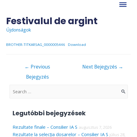
Skip
to
content
Festivalul de argint
Újdonságok
BROTHER-TITKARSAG_0000005446
Download
Bejegyzés
←
Previous
Next Bejegyzés
→
navigáció
Bejegyzés
S
e
a
Legutóbbi bejegyzések
r
c
Rezultate finale – Consilier IA S
augusztus 7, 2026
Rezultate la selecția dosarelor – Consilier IA S
július 28,
h