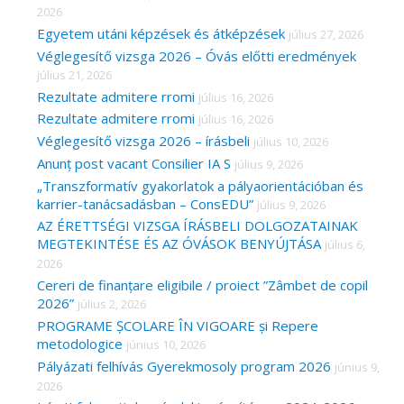
2026
f
Egyetem utáni képzések és átképzések
július 27, 2026
o
Véglegesítő vizsga 2026 – Óvás előtti eredmények
r
július 21, 2026
Rezultate admitere rromi
július 16, 2026
:
Rezultate admitere rromi
július 16, 2026
Véglegesítő vizsga 2026 – írásbeli
július 10, 2026
Anunț post vacant Consilier IA S
július 9, 2026
„Transzformatív gyakorlatok a pályaorientációban és
karrier-tanácsadásban – ConsEDU”
július 9, 2026
AZ ÉRETTSÉGI VIZSGA ÍRÁSBELI DOLGOZATAINAK
MEGTEKINTÉSE ÉS AZ ÓVÁSOK BENYÚJTÁSA
július 6,
2026
Cereri de finanțare eligibile / proiect ”Zâmbet de copil
2026”
július 2, 2026
PROGRAME ȘCOLARE ÎN VIGOARE și Repere
metodologice
június 10, 2026
Pályázati felhívás Gyerekmosoly program 2026
június 9,
2026