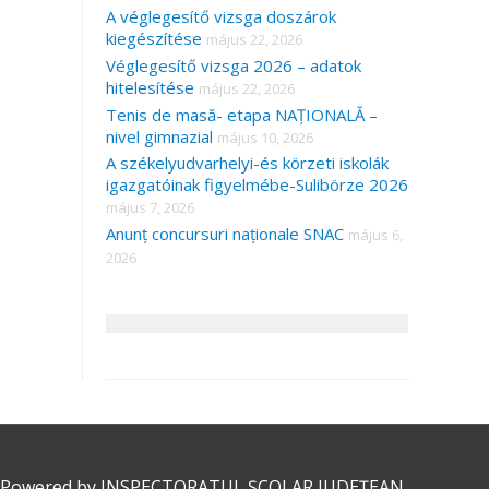
A véglegesítő vizsga doszárok
kiegészítése
május 22, 2026
Véglegesítő vizsga 2026 – adatok
hitelesítése
május 22, 2026
Tenis de masă- etapa NAȚIONALĂ –
nivel gimnazial
május 10, 2026
A székelyudvarhelyi-és körzeti iskolák
igazgatóinak figyelmébe-Sulibörze 2026
május 7, 2026
Anunț concursuri naționale SNAC
május 6,
2026
 Powered by
INSPECTORATUL ȘCOLAR JUDEȚEAN