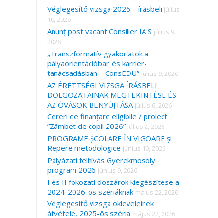
Véglegesítő vizsga 2026 – írásbeli
július
10, 2026
Anunț post vacant Consilier IA S
július 9,
2026
„Transzformatív gyakorlatok a
pályaorientációban és karrier-
tanácsadásban – ConsEDU”
július 9, 2026
AZ ÉRETTSÉGI VIZSGA ÍRÁSBELI
DOLGOZATAINAK MEGTEKINTÉSE ÉS
AZ ÓVÁSOK BENYÚJTÁSA
július 6, 2026
Cereri de finanțare eligibile / proiect
”Zâmbet de copil 2026”
július 2, 2026
PROGRAME ȘCOLARE ÎN VIGOARE și
Repere metodologice
június 10, 2026
Pályázati felhívás Gyerekmosoly
program 2026
június 9, 2026
I és II fokozati doszárok kiegészítése a
2024-2026-os szériáknak
május 22, 2026
Véglegesítő vizsga okleveleinek
átvétele, 2025-ös széria
május 22, 2026