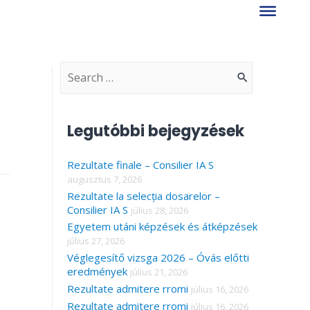
S
e
a
Legutóbbi bejegyzések
r
Rezultate finale – Consilier IA S
c
augusztus 7, 2026
h
Rezultate la selecția dosarelor –
f
Consilier IA S
július 28, 2026
Egyetem utáni képzések és átképzések
o
július 27, 2026
r
Véglegesítő vizsga 2026 – Óvás előtti
eredmények
július 21, 2026
:
Rezultate admitere rromi
július 16, 2026
Rezultate admitere rromi
július 16, 2026