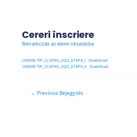
Skip
to
content
Cereri înscriere
Beiratkozás az elemi oktatásba
CERERE-TIP_CLSPRG_2022_ETAPA_I
Download
CERERE-TIP_CLSPRG_2022_ETAPA_II
Download
Bejegyzés
←
Previous Bejegyzés
navigáció