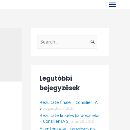
S
e
a
r
Legutóbbi
c
bejegyzések
h
f
Rezultate finale – Consilier IA
o
S
augusztus 7, 2026
Rezultate la selecția dosarelor
r
– Consilier IA S
július 28, 2026
:
Egyetem utáni képzések és