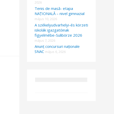
2026
Tenis de masă- etapa
NAȚIONALĂ – nivel gimnazial
május 10, 2026
A székelyudvarhelyi-és körzeti
iskolák igazgatóinak
figyelmébe-Sulibörze 2026
május 7, 2026
Anunț concursuri naționale
SNAC
május 6, 2026