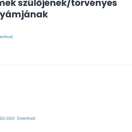
mek szülőjének/törvényes
/gyámjának
wnload
022-2023
Download