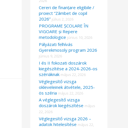
2026
Cereri de finanțare eligibile /
proiect ”Zâmbet de copil
2026”
július 2, 2026
PROGRAME ȘCOLARE ÎN
VIGOARE și Repere
metodologice
június 10, 2026
Pályázati felhívás
Gyerekmosoly program 2026
június 9, 2026
I és II fokozati doszárok
kiegészítése a 2024-2026-os
szériáknak
május 22, 2026
Véglegesítő vizsga
okleveleinek átvétele, 2025-
ös széria
május 22, 2026
A véglegesítő vizsga
doszárok kiegészítése
május
22, 2026
Véglegesítő vizsga 2026 –
adatok hitelesítése
május 22,