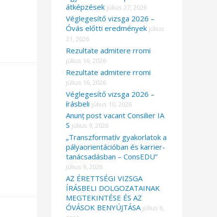
átképzések
július 27, 2026
Véglegesítő vizsga 2026 –
Óvás előtti eredmények
július
21, 2026
Rezultate admitere rromi
július 16, 2026
Rezultate admitere rromi
július 16, 2026
Véglegesítő vizsga 2026 –
írásbeli
július 10, 2026
Anunț post vacant Consilier IA
S
július 9, 2026
„Transzformatív gyakorlatok a
pályaorientációban és karrier-
tanácsadásban – ConsEDU”
július 9, 2026
AZ ÉRETTSÉGI VIZSGA
ÍRÁSBELI DOLGOZATAINAK
MEGTEKINTÉSE ÉS AZ
ÓVÁSOK BENYÚJTÁSA
július 6,