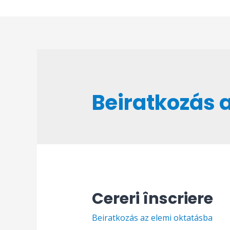
Skip
to
content
Beiratkozás 
Cereri înscriere
Beiratkozás az elemi oktatásba