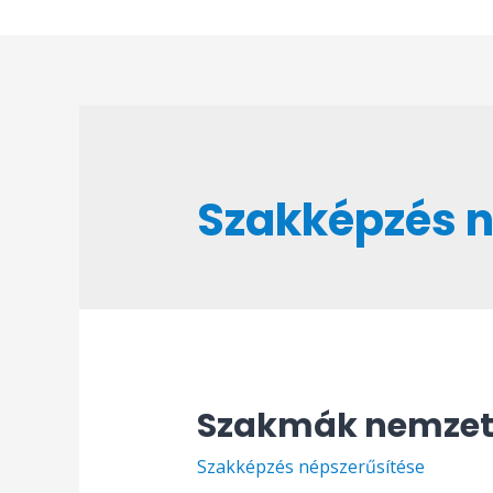
Skip
to
content
Szakképzés n
Szakmák nemzet
Szakképzés népszerűsítése