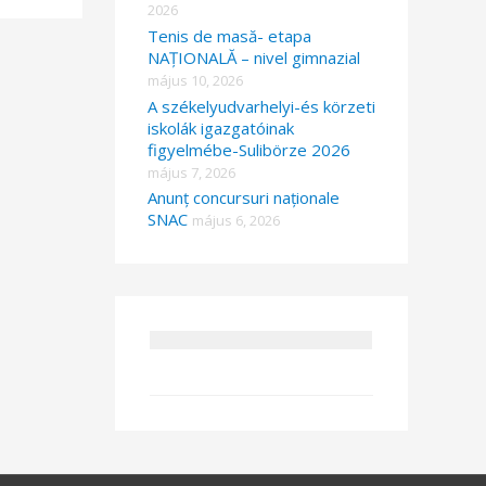
2026
Tenis de masă- etapa
NAȚIONALĂ – nivel gimnazial
május 10, 2026
A székelyudvarhelyi-és körzeti
iskolák igazgatóinak
figyelmébe-Sulibörze 2026
május 7, 2026
Anunț concursuri naționale
SNAC
május 6, 2026