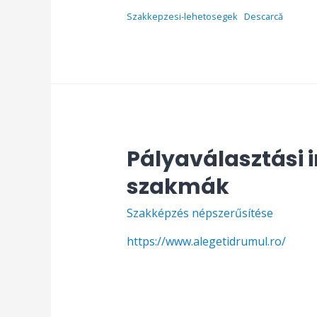
Szakkepzesi-lehetosegek
Descarcă
Pályaválasztási 
szakmák
Szakképzés népszerűsítése
https://www.alegetidrumul.ro/