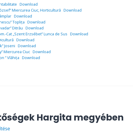
tabilitate
Download
ózsef” Miercurea Ciuc, Horticultură
Download
Tâmplar
Download
inescu” Toplița
Download
ivadar” Ditrău
Download
Rom.-Cat „Szent Erzsébet” Lunca de Sus
Download
icultură
Download
k” Joseni
Download
ly” Miercurea Ciuc
Download
on ” Vlăhița
Download
etőségek Hargita megyében
ítése