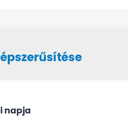
épszerűsítése
i napja