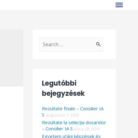
S
e
a
r
Legutóbbi
c
bejegyzések
h
f
Rezultate finale – Consilier IA
o
S
augusztus 7, 2026
Rezultate la selecția dosarelor
r
– Consilier IA S
július 28, 2026
:
Egyetem utáni képzések és