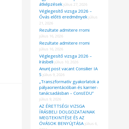
átképzések
július 27, 2026
Véglegesítő vizsga 2026 –
Óvás előtti eredmények
július
21, 2026
Rezultate admitere rromi
július 16, 2026
Rezultate admitere rromi
július 16, 2026
Véglegesítő vizsga 2026 –
írásbeli
július 10, 2026
Anunț post vacant Consilier IA
S
július 9, 2026
„Transzformatív gyakorlatok a
pályaorientációban és karrier-
tanácsadásban – ConsEDU”
július 9, 2026
AZ ÉRETTSÉGI VIZSGA
ÍRÁSBELI DOLGOZATAINAK
MEGTEKINTÉSE ÉS AZ
ÓVÁSOK BENYÚJTÁSA
július 6,