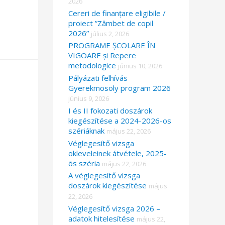
2026
Cereri de finanțare eligibile /
proiect ”Zâmbet de copil
2026”
július 2, 2026
PROGRAME ȘCOLARE ÎN
VIGOARE și Repere
metodologice
június 10, 2026
Pályázati felhívás
Gyerekmosoly program 2026
június 9, 2026
I és II fokozati doszárok
kiegészítése a 2024-2026-os
szériáknak
május 22, 2026
Véglegesítő vizsga
okleveleinek átvétele, 2025-
ös széria
május 22, 2026
A véglegesítő vizsga
doszárok kiegészítése
május
22, 2026
Véglegesítő vizsga 2026 –
adatok hitelesítése
május 22,